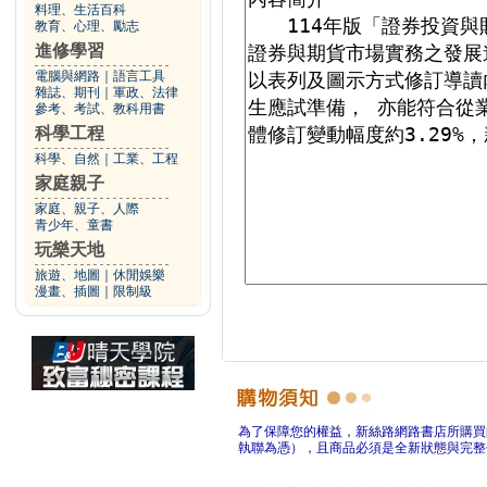
料理、生活百科
教育、心理、勵志
進修學習
電腦與網路
｜
語言工具
雜誌、期刊
｜
軍政、法律
參考、考試、教科用書
科學工程
科學、自然
｜
工業、工程
家庭親子
家庭、親子、人際
青少年、童書
玩樂天地
旅遊、地圖
｜
休閒娛樂
漫畫、插圖
｜
限制級
為了保障您的權益，新絲路網路書店所購買
執聯為憑），且商品必須是全新狀態與完整