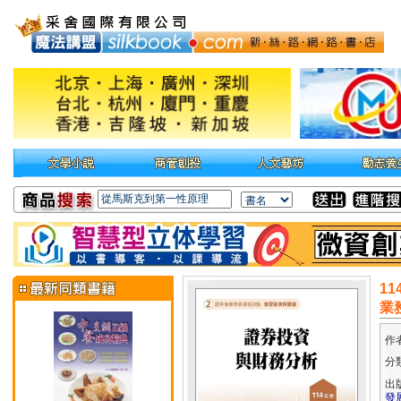
1
業
作
分
出
發