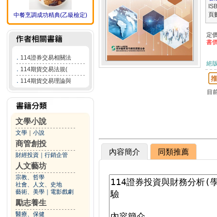
IS
頁
中餐烹調成功精典(乙級檢定)
定
書
．
114證券交易相關法
絕
．
114期貨交易法規(
．
114期貨交易理論與
目
文學小說
文學
｜
小說
商管創投
內容簡介
同類推薦
財經投資
｜
行銷企管
人文藝坊
宗教、哲學
社會、人文、史地
藝術、美學
｜
電影戲劇
勵志養生
醫療、保健