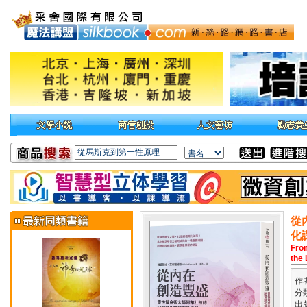
從
化
From
the
作
分
出