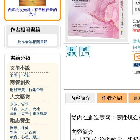
IS
頁
西瑪高次光能：有各種神奇的
光球
定
優
書
參
此作者無相關書籍
同
團購
文學小說
目
文學
｜
小說
商管創投
財經投資
｜
行銷企管
人文藝坊
內容簡介
作者介紹
書
宗教、哲學
社會、人文、史地
藝術、美學
｜
電影戲劇
勵志養生
醫療、保健
料理、生活百科
教育、心理、勵志