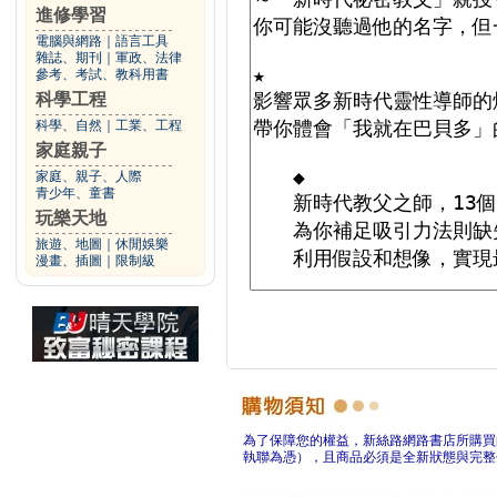
進修學習
電腦與網路
｜
語言工具
雜誌、期刊
｜
軍政、法律
參考、考試、教科用書
科學工程
科學、自然
｜
工業、工程
家庭親子
家庭、親子、人際
青少年、童書
玩樂天地
旅遊、地圖
｜
休閒娛樂
漫畫、插圖
｜
限制級
為了保障您的權益，新絲路網路書店所購買
執聯為憑），且商品必須是全新狀態與完整