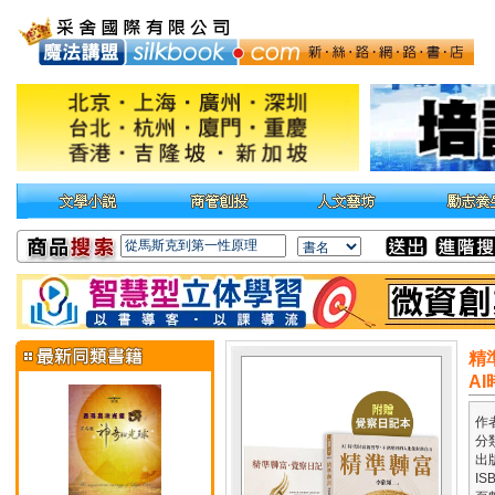
精
A
作
分
出
IS