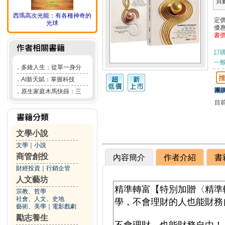
頁
西瑪高次光能：有各種神奇的
定
光球
優
書
訂
一般
．
多維人生：從單一身分
．
AI新天賦：掌握科技
團購
．
原生家庭木馬快篩：三
目
文學小說
文學
｜
小說
商管創投
內容簡介
作者介紹
書
財經投資
｜
行銷企管
人文藝坊
宗教、哲學
社會、人文、史地
藝術、美學
｜
電影戲劇
勵志養生