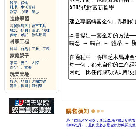
醫療、保健
料理、生活百科
教育、心理、勵志
進修學習
電腦與網路
｜
語言工具
雜誌、期刊
｜
軍政、法律
參考、考試、教科用書
科學工程
科學、自然
｜
工業、工程
家庭親子
家庭、親子、人際
青少年、童書
玩樂天地
旅遊、地圖
｜
休閒娛樂
漫畫、插圖
｜
限制級
為了保障您的權益，新絲路網路書店所購買
執聯為憑），且商品必須是全新狀態與完整