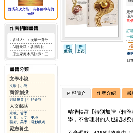
頁
西瑪高次光能：有各種神奇的
定
光球
優
書
訂
一般
．
多維人生：從單一身分
．
AI新天賦：掌握科技
團購
．
原生家庭木馬快篩：三
目
文學小說
文學
｜
小說
商管創投
內容簡介
作者介紹
書
財經投資
｜
行銷企管
人文藝坊
宗教、哲學
社會、人文、史地
藝術、美學
｜
電影戲劇
勵志養生