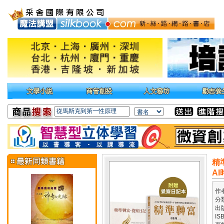
精
A
作
分
出
IS