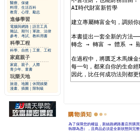
醫療、保健
料理、生活百科
教育、心理、勵志
進修學習
電腦與網路
｜
語言工具
雜誌、期刊
｜
軍政、法律
參考、考試、教科用書
科學工程
科學、自然
｜
工業、工程
家庭親子
家庭、親子、人際
青少年、童書
玩樂天地
旅遊、地圖
｜
休閒娛樂
漫畫、插圖
｜
限制級
為了保障您的權益，新絲路網路書店所購買
執聯為憑），且商品必須是全新狀態與完整