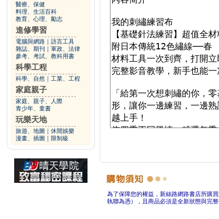
醫療、保健
料理、生活百科
教育、心理、勵志
進修學習
電腦與網路
｜
語言工具
雜誌、期刊
｜
軍政、法律
參考、考試、教科用書
科學工程
科學、自然
｜
工業、工程
家庭親子
家庭、親子、人際
青少年、童書
玩樂天地
旅遊、地圖
｜
休閒娛樂
漫畫、插圖
｜
限制級
為了保障您的權益，新絲路網路書店所購買
執聯為憑），且商品必須是全新狀態與完整