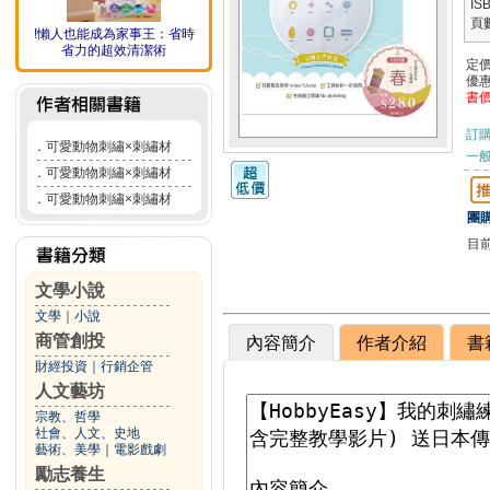
IS
頁
!懶人也能成為家事王：省時
省力的超效清潔術
定
優
書
訂
．
可愛動物刺繡×刺繡材
一般
．
可愛動物刺繡×刺繡材
．
可愛動物刺繡×刺繡材
團購
目
文學小說
文學
｜
小說
商管創投
內容簡介
作者介紹
書
財經投資
｜
行銷企管
人文藝坊
宗教、哲學
社會、人文、史地
藝術、美學
｜
電影戲劇
勵志養生