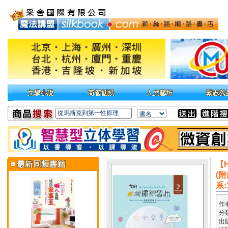
【
(
系
作
分
出