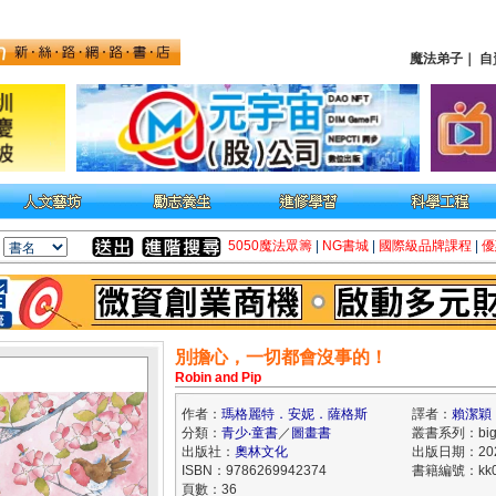
魔法弟子
｜
自
5050魔法眾籌
|
NG書城
|
國際級品牌課程
|
優
別擔心，一切都會沒事的！
Robin and Pip
作者：
瑪格麗特．安妮．薩格斯
譯者：
賴潔穎
分類：
青少‧童書
／
圖畫書
叢書系列：big p
出版社：
奧林文化
出版日期：2025
ISBN：9786269942374
書籍編號：kk0
頁數：36