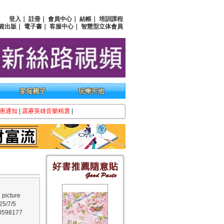
登入
｜
註冊
｜
會員中心
｜
結帳
｜
培訓課程
資出版
｜
電子書
｜
客服中心
｜
智慧型立体會員
惠通知
|
霹靂英雄音樂精選
|
icture
/7/5
598177