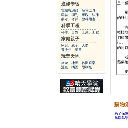
進修學習
電腦與網路
｜
語言工具
雜誌、期刊
｜
軍政、法律
參考、考試、教科用書
科學工程
科學、自然
｜
工業、工程
家庭親子
家庭、親子、人際
青少年、童書
玩樂天地
旅遊、地圖
｜
休閒娛樂
漫畫、插圖
｜
限制級
為了保
執聯為憑