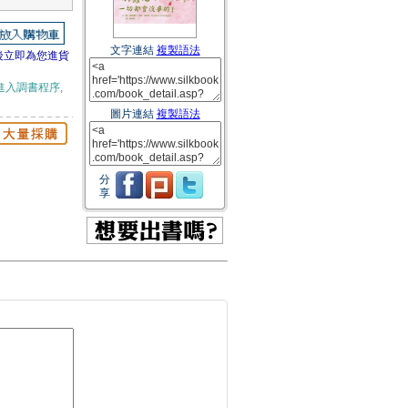
文字連結
複製語法
後立即為您進貨
進入調書程序,
圖片連結
複製語法
分
享