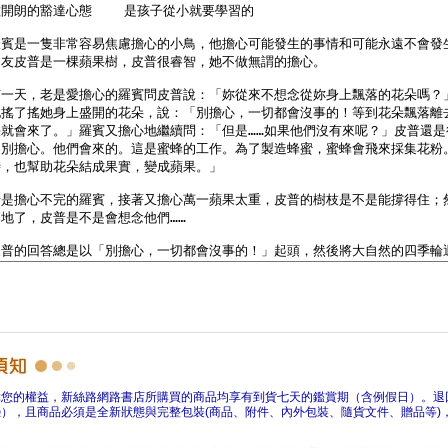
障您的權益，新絲路網路書店所購買的商品均享有到貨七天的鑑賞期（含例假日）。退
），且商品必須是全新狀態與完整包裝(商品、附件、內外包裝、隨貨文件、贈品等)