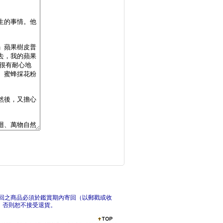
妲拉應該怎麼做？：養
諾亞方舟(三版)
回之商品必須於鑑賞期內寄回（以郵戳或收
，否則恕不接受退貨。