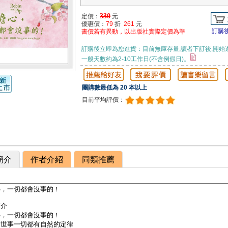
330
定價：
元
優惠價：
79
折
261
元
訂購
書價若有異動，以出版社實際定價為準
訂購後立即為您進貨：目前無庫存量,讀者下訂後,開始
一般天數約為2-10工作日(不含例假日)。
團購數最低為 20 本以上
目前平均評價：
簡介
作者介紹
同類推薦