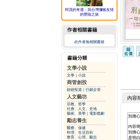
阿茂的奇遇：與台灣獼猴友情
的歷險之旅
此作者無相關書籍
文學小說
文學
｜
小說
商管創投
財經投資
｜
行銷企管
人文藝坊
內容
宗教、哲學
社會、人文、史地
藝術、美學
｜
電影戲劇
勵志養生
醫療、保健
料理、生活百科
教育、心理、勵志