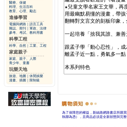
醫療、保健
料理、生活百科
教育、心理、勵志
進修學習
電腦與網路
｜
語言工具
雜誌、期刊
｜
軍政、法律
參考、考試、教科用書
科學工程
科學、自然
｜
工業、工程
家庭親子
家庭、親子、人際
青少年、童書
玩樂天地
旅遊、地圖
｜
休閒娛樂
漫畫、插圖
｜
限制級
為了保障您的權益，新絲路網路書店所購買
執聯為憑），且商品必須是全新狀態與完整