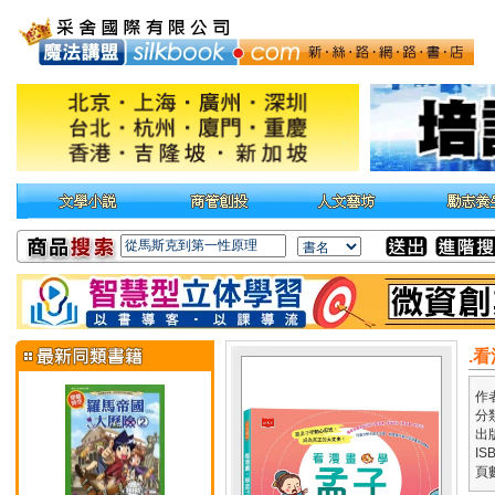
.
作
分
出
IS
頁