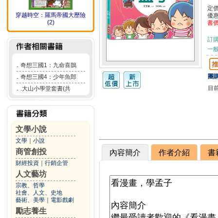
定
穿越時空：羅馬帝國大歷險
優
(2)
書
訂
一般
．
奇想三國1：九命喜鵲
團購
．
奇想三國4：少年魚郎
目
．
.大山小學堂套書(共
文學小說
文學
｜
小說
商管創投
內容簡介
作者介紹
書
財經投資
｜
行銷企管
人文藝坊
宗教、哲學
社會、人文、史地
藝術、美學
｜
電影戲劇
勵志養生