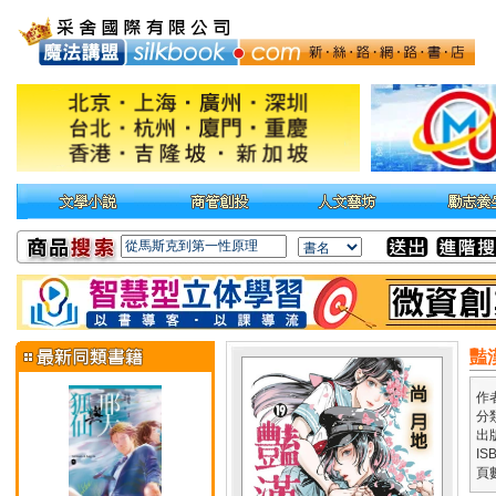
豔漢
作
分
出
IS
頁