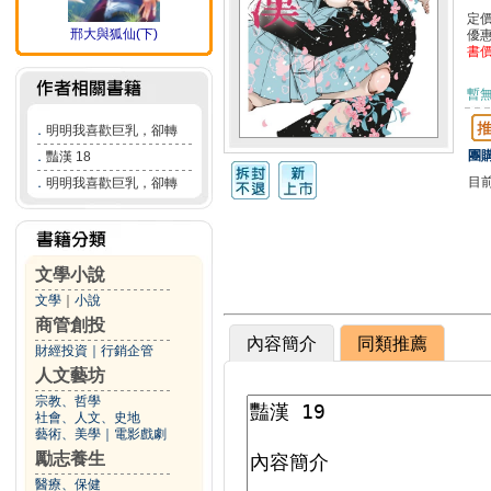
定
邢大與狐仙(下)
優
書
暫
．
明明我喜歡巨乳，卻轉
團購
．
豔漢 18
目
．
明明我喜歡巨乳，卻轉
文學小說
文學
｜
小說
商管創投
內容簡介
同類推薦
財經投資
｜
行銷企管
人文藝坊
宗教、哲學
社會、人文、史地
藝術、美學
｜
電影戲劇
勵志養生
醫療、保健