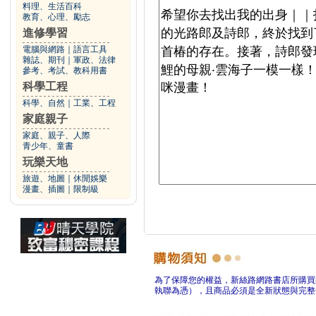
料理、生活百科
教育、心理、勵志
進修學習
電腦與網路
｜
語言工具
雜誌、期刊
｜
軍政、法律
參考、考試、教科用書
科學工程
科學、自然
｜
工業、工程
家庭親子
家庭、親子、人際
青少年、童書
玩樂天地
旅遊、地圖
｜
休閒娛樂
漫畫、插圖
｜
限制級
為了保障您的權益，新絲路網路書店所購買
執聯為憑），且商品必須是全新狀態與完整