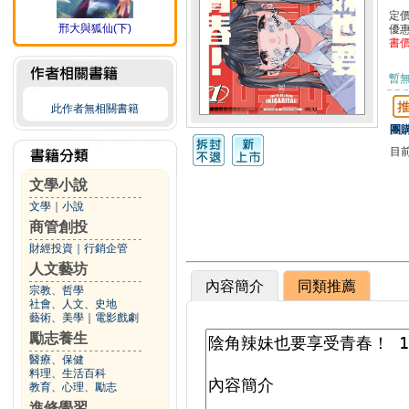
定
邢大與狐仙(下)
優
書
暫
此作者無相關書籍
團購
目
文學小說
文學
｜
小說
商管創投
財經投資
｜
行銷企管
人文藝坊
內容簡介
同類推薦
宗教、哲學
社會、人文、史地
藝術、美學
｜
電影戲劇
勵志養生
醫療、保健
料理、生活百科
教育、心理、勵志
進修學習