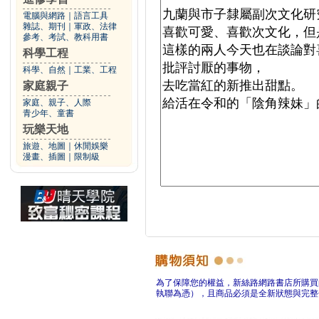
電腦與網路
｜
語言工具
雜誌、期刊
｜
軍政、法律
參考、考試、教科用書
科學工程
科學、自然
｜
工業、工程
家庭親子
家庭、親子、人際
青少年、童書
玩樂天地
旅遊、地圖
｜
休閒娛樂
漫畫、插圖
｜
限制級
為了保障您的權益，新絲路網路書店所購買
執聯為憑），且商品必須是全新狀態與完整