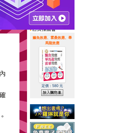
惠通知
|
霹靂英雄音樂精選
|
鰷魚效應、霍桑效應、畢
馬龍效應
定價：
580
元