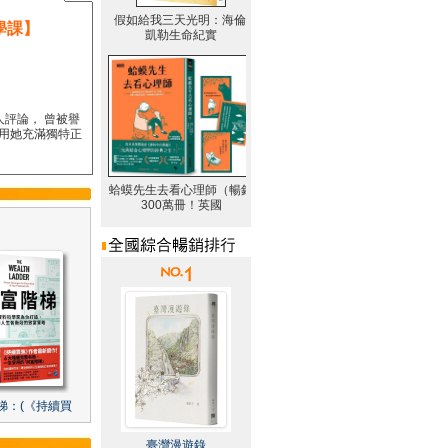
學課】
人評論， 曾被譽
要用她充滿獨特正
梯：(《持續買
臺灣漫遊錄