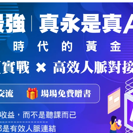
魔法弟子
｜
自