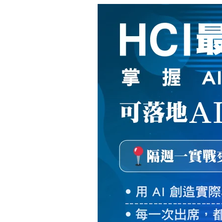
新
絲
路
網
路
書
店
-
知
識