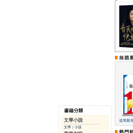
文學小說
從馬斯
文學
｜
小說