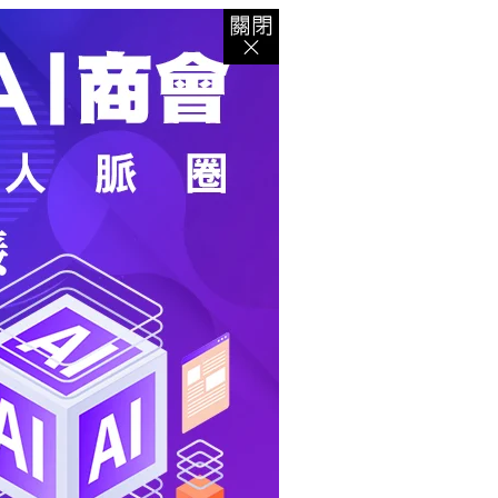
登入
｜
註冊
｜
會員中心
｜
結帳
｜
培訓課程
資出版
｜
電子書
｜
客服中心
｜
智慧型立体會員