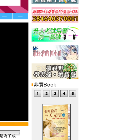
—
—
是為了成