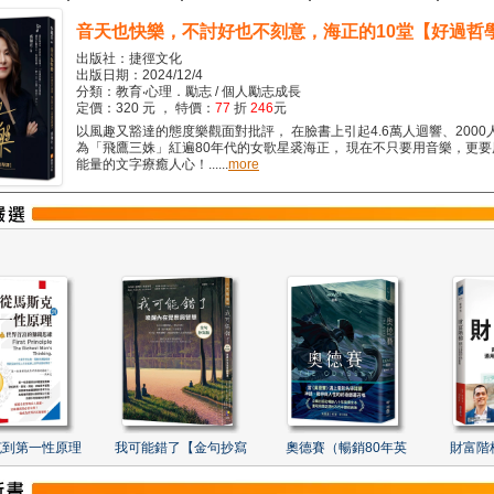
音天也快樂，不討好也不刻意，海正的10堂【好過哲
出版社：捷徑文化
出版日期：2024/12/4
分類：教育‧心理．勵志 / 個人勵志成長
定價：320 元 ， 特價：
77
折
246
元
以風趣又豁達的態度樂觀面對批評， 在臉書上引起4.6萬人迴響、2000
為「飛鷹三姝」紅遍80年代的女歌星裘海正， 現在不只要用音樂，更
能量的文字療癒人心！......
more
克到第一性原理
我可能錯了【金句抄寫
奧德賽（暢銷80年英
財富階