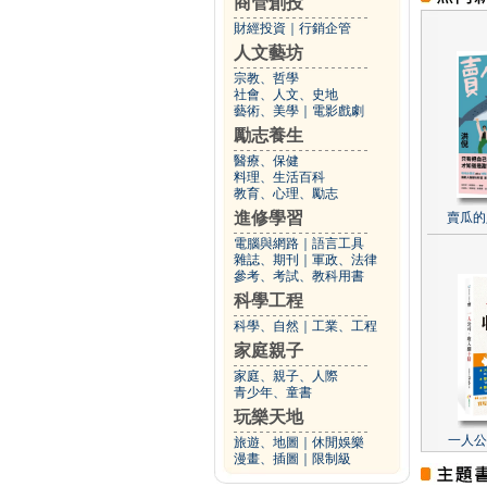
商管創投
財經投資
｜
行銷企管
人文藝坊
宗教、哲學
社會、人文、史地
藝術、美學
｜
電影戲劇
勵志養生
醫療、保健
料理、生活百科
教育、心理、勵志
進修學習
賣瓜的
電腦與網路
｜
語言工具
雜誌、期刊
｜
軍政、法律
參考、考試、教科用書
科學工程
科學、自然
｜
工業、工程
家庭親子
家庭、親子、人際
青少年、童書
玩樂天地
一人公
旅遊、地圖
｜
休閒娛樂
漫畫、插圖
｜
限制級