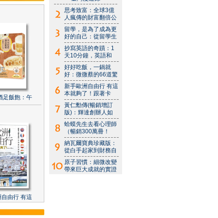
思考致富：全球3億
人瘋傳的財富翻倍公
留學，是為了成為更
好的自己：從留學生
抄寫英語的奇蹟：1
天10分鐘，英語和
好好吃飯，一鍋就
好：微微蔡的66道驚
新手歐洲自由行 有這
本就夠了！跟著卡
酒足飯飽：午
黃仁勳傳(暢銷增訂
版)：輝達創辦人如
蛤蟆先生去看心理師
（暢銷300萬冊！
納瓦爾寶典珍藏版：
從白手起家到財務自
原子習慣：細微改變
帶來巨大成就的實證
自由行 有這