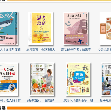
人【文壇年度耀
思考致富：全球3億人
高功能倖存者：如果不
今天也是
司，收入翻十倍
好好吃飯，一鍋就好：
成語不只是四個字：親
新手歐洲