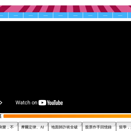
—
—
—
—
—
—
—
—
—
快樂，不
摩爾定律、AI
地面師詐術全破
股票作手回憶錄
留學，