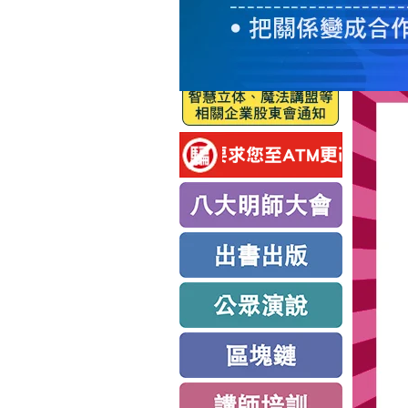
服
務
新
思
路