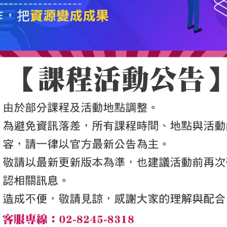
5050魔法眾籌
|
NG書城
|
國際級品牌課程
|
優