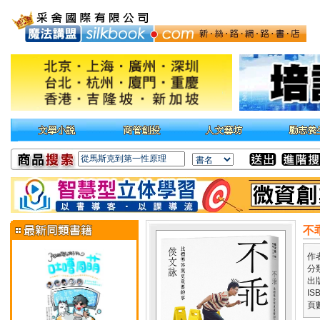
不
作
分
出
IS
頁