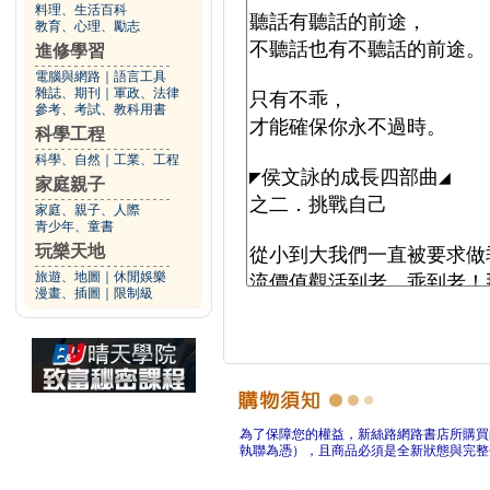
料理、生活百科
教育、心理、勵志
進修學習
電腦與網路
｜
語言工具
雜誌、期刊
｜
軍政、法律
參考、考試、教科用書
科學工程
科學、自然
｜
工業、工程
家庭親子
家庭、親子、人際
青少年、童書
玩樂天地
旅遊、地圖
｜
休閒娛樂
漫畫、插圖
｜
限制級
為了保障您的權益，新絲路網路書店所購買
執聯為憑），且商品必須是全新狀態與完整