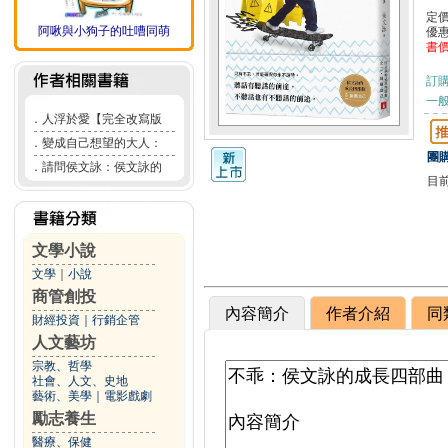
定
阿啾與小狗子的吐嘈同萌
優
書
訂
一般
．
人浮於愛【完全改寫版
．
變成自己想望的大人：
團購
．
請問侯文詠：侯文詠的
目
文學小說
文學
｜
小說
商管創投
內容簡介
作者介紹
同
財經投資
｜
行銷企管
人文藝坊
宗教、哲學
社會、人文、史地
藝術、美學
｜
電影戲劇
勵志養生
醫療、保健