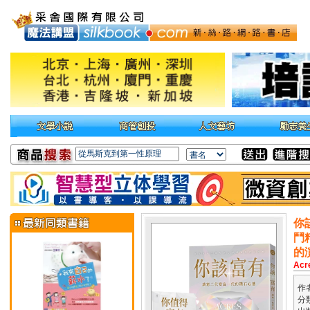
你
鬥
的
Acr
作
分