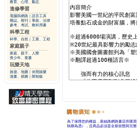
教育、心理、勵志
進修學習
電腦與網路
｜
語言工具
雜誌、期刊
｜
軍政、法律
參考、考試、教科用書
科學工程
科學、自然
｜
工業、工程
家庭親子
家庭、親子、人際
青少年、童書
玩樂天地
旅遊、地圖
｜
休閒娛樂
漫畫、插圖
｜
限制級
為了保障您的權益，新絲路網路書店所購買
執聯為憑），且商品必須是全新狀態與完整