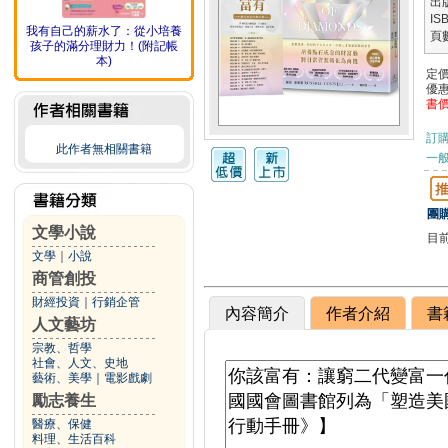
出
IS
我有自己的薪水了：從小培養
頁
孩子的滿分理財力！(附記帳
本)
定
優
書
訂
此作者無相關書籍
一般
團購
文學小說
目
文學
｜
小說
商管創投
財經投資
｜
行銷企管
內容簡介
作者介紹
書
人文藝坊
宗教、哲學
社會、人文、史地
藝術、美學
｜
電影戲劇
勵志養生
醫療、保健
料理、生活百科