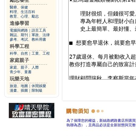
勵志養生
醫療、保健
料理、生活百科
教育、心理、勵志
進修學習
電腦與網路
｜
語言工具
雜誌、期刊
｜
軍政、法律
參考、考試、教科用書
科學工程
科學、自然
｜
工業、工程
家庭親子
家庭、親子、人際
青少年、童書
玩樂天地
旅遊、地圖
｜
休閒娛樂
漫畫、插圖
｜
限制級
為了保障您的權益，新絲路網路書店所購買
執聯為憑），且商品必須是全新狀態與完整