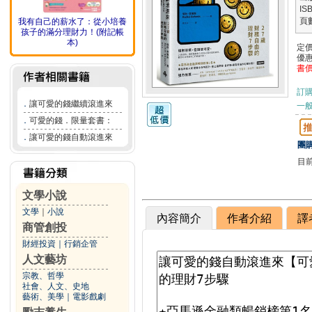
IS
頁
我有自己的薪水了：從小培養
孩子的滿分理財力！(附記帳
本)
定
優
書
訂
．
讓可愛的錢繼續滾進來
一般
．
可愛的錢．限量套書：
．
讓可愛的錢自動滾進來
團購
目
文學小說
文學
｜
小說
內容簡介
作者介紹
譯
商管創投
財經投資
｜
行銷企管
人文藝坊
宗教、哲學
社會、人文、史地
藝術、美學
｜
電影戲劇