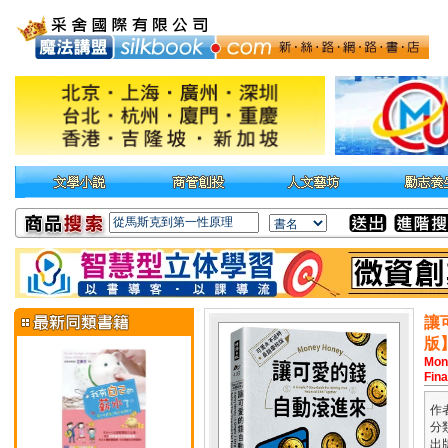
讓
版
Mon
Fina
作
分
出