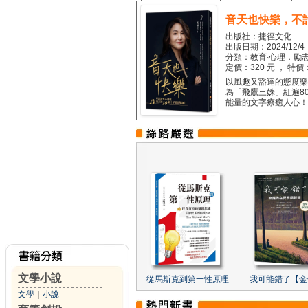
音天也快樂，不
出版社：捷徑文化
出版日期：2024/12/4
分類：教育‧心理．勵志
定價：320 元 ， 特價
以風趣又豁達的態度樂觀
為「飛鷹三姝」紅遍8
能量的文字療癒人心！...
文學小說
從馬斯克到第一性原理
我可能錯了【金
文學
｜
小說