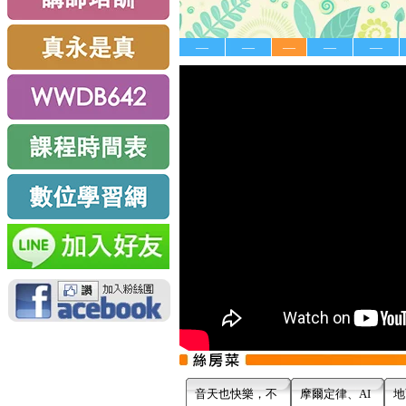
—
—
—
—
—
音天也快樂，不
摩爾定律、AI
地