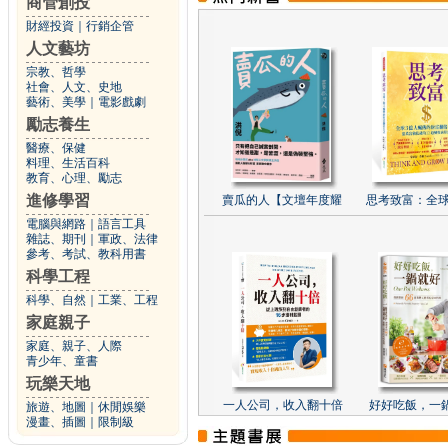
商管創投
財經投資
｜
行銷企管
人文藝坊
宗教、哲學
社會、人文、史地
藝術、美學
｜
電影戲劇
勵志養生
醫療、保健
料理、生活百科
教育、心理、勵志
進修學習
賣瓜的人【文壇年度耀
思考致富：全球
電腦與網路
｜
語言工具
雜誌、期刊
｜
軍政、法律
參考、考試、教科用書
科學工程
科學、自然
｜
工業、工程
家庭親子
家庭、親子、人際
青少年、童書
玩樂天地
一人公司，收入翻十倍
好好吃飯，一
旅遊、地圖
｜
休閒娛樂
漫畫、插圖
｜
限制級