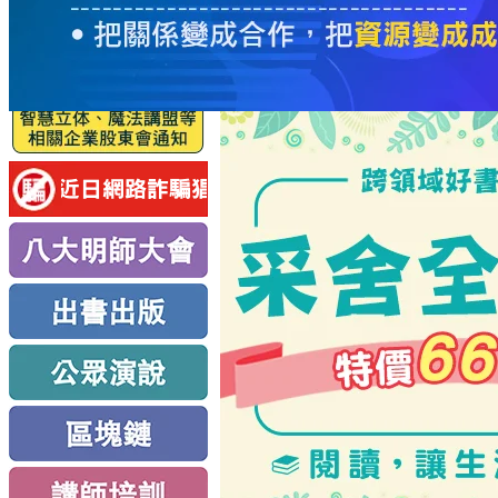
服
務
新
思
路