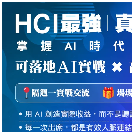
新
絲
路
網
路
書
店
-
知
識