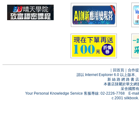
｜
回首頁
｜
合作提
請以 Internet Explorer 6.0
新 絲 路 網 路 
本書店隸屬於華文網
采舍國際有限
Your Personal Knowledge Service 客服專線: 02-2226-7768 E-mai
c 2001 silkbook.