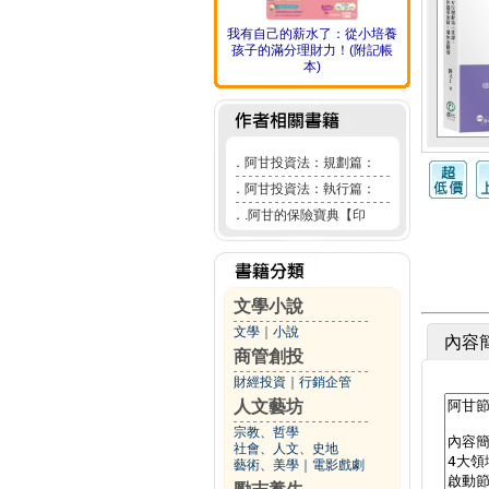
我有自己的薪水了：從小培養
孩子的滿分理財力！(附記帳
本)
．
阿甘投資法：規劃篇：
．
阿甘投資法：執行篇：
．
.阿甘的保險寶典【印
文學小說
文學
｜
小說
內容
商管創投
財經投資
｜
行銷企管
人文藝坊
宗教、哲學
社會、人文、史地
藝術、美學
｜
電影戲劇