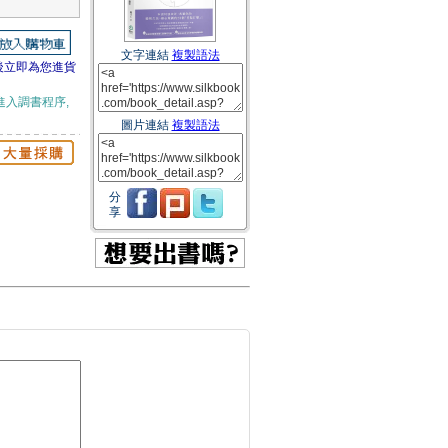
文字連結
複製語法
後立即為您進貨
進入調書程序,
圖片連結
複製語法
分
享