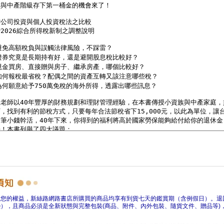
障您的權益，新絲路網路書店所購買的商品均享有到貨七天的鑑賞期（含例假日）。退
），且商品必須是全新狀態與完整包裝(商品、附件、內外包裝、隨貨文件、贈品等)