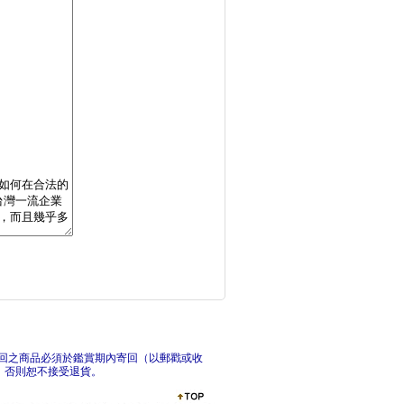
學會理財，世界開始發
3
我只用三條均線的 多
正
回之商品必須於鑑賞期內寄回（以郵戳或收
，否則恕不接受退貨。