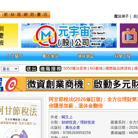
魔法弟子
｜
自
5050魔法眾籌
|
NG書城
|
國際級品牌課程
|
優
阿甘節稅法(2026修訂版)：全方位理財
你隱形加薪，退休金翻倍
作者：
闕又上
分類：
財經投資
／
理財投資
叢書系列：全方
出版社：
萬化企業
出版日期：2026/
ISBN：9786269959259
書籍編號：kk060