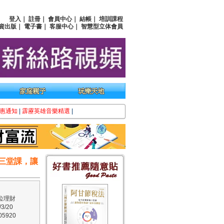
登入
｜
註冊
｜
會員中心
｜
結帳
｜
培訓課程
資出版
｜
電子書
｜
客服中心
｜
智慧型立体會員
惠通知
|
霹靂英雄音樂精選
|
第三堂課，讓
位理財
3/20
5920