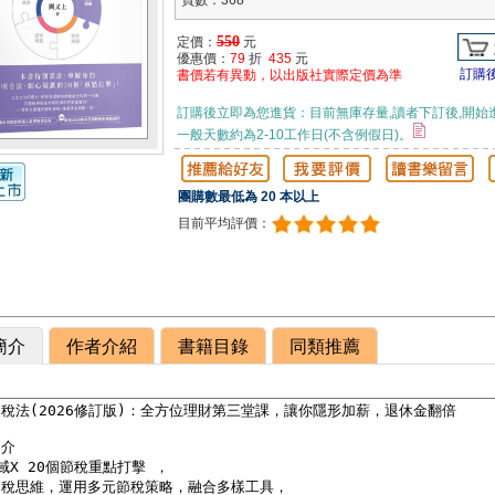
頁數：368
550
定價：
元
優惠價：
79
折
435
元
訂購
書價若有異動，以出版社實際定價為準
訂購後立即為您進貨：目前無庫存量,讀者下訂後,開始
一般天數約為2-10工作日(不含例假日)。
團購數最低為 20 本以上
目前平均評價：
簡介
作者介紹
書籍目錄
同類推薦