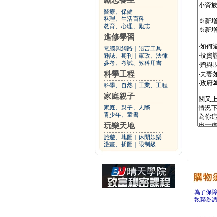
勵志養生
醫療、保健
料理、生活百科
教育、心理、勵志
進修學習
電腦與網路
｜
語言工具
雜誌、期刊
｜
軍政、法律
參考、考試、教科用書
科學工程
科學、自然
｜
工業、工程
家庭親子
家庭、親子、人際
青少年、童書
玩樂天地
旅遊、地圖
｜
休閒娛樂
漫畫、插圖
｜
限制級
為了保
執聯為憑