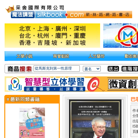
巴
作
分
出
IS
頁