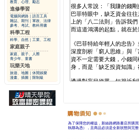
教育、心理、勵志
進修學習
電腦與網路
｜
語言工具
雜誌、期刊
｜
軍政、法律
參考、考試、教科用書
科學工程
科學、自然
｜
工業、工程
家庭親子
家庭、親子、人際
青少年、童書
玩樂天地
旅遊、地圖
｜
休閒娛樂
漫畫、插圖
｜
限制級
為了保障您的權益，新絲路網路書店所購買
執聯為憑），且商品必須是全新狀態與完整