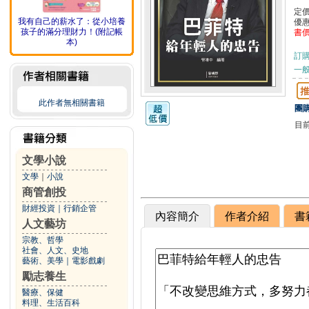
定
我有自己的薪水了：從小培養
優
孩子的滿分理財力！(附記帳
書
本)
訂
一般
此作者無相關書籍
團購
目
文學小說
文學
｜
小說
商管創投
財經投資
｜
行銷企管
內容簡介
作者介紹
書
人文藝坊
宗教、哲學
社會、人文、史地
藝術、美學
｜
電影戲劇
勵志養生
醫療、保健
料理、生活百科