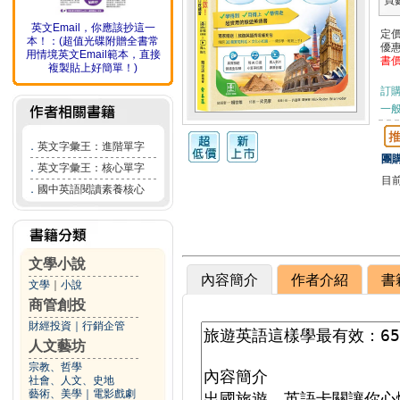
頁
英文Email，你應該抄這一
定
本！：(超值光碟附贈全書常
優
用情境英文Email範本，直接
書
複製貼上好簡單！)
訂
一般
．
英文字彙王：進階單字
團購
．
英文字彙王：核心單字
目
．
國中英語閱讀素養核心
文學小說
內容簡介
作者介紹
書
文學
｜
小說
商管創投
財經投資
｜
行銷企管
人文藝坊
宗教、哲學
社會、人文、史地
藝術、美學
｜
電影戲劇