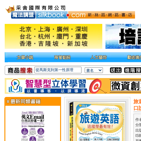
旅
口
作
分
出
IS