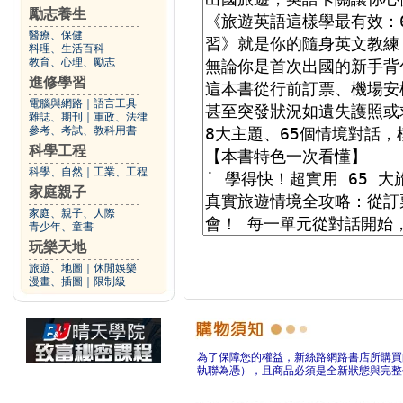
勵志養生
醫療、保健
料理、生活百科
教育、心理、勵志
進修學習
電腦與網路
｜
語言工具
雜誌、期刊
｜
軍政、法律
參考、考試、教科用書
科學工程
科學、自然
｜
工業、工程
家庭親子
家庭、親子、人際
青少年、童書
玩樂天地
旅遊、地圖
｜
休閒娛樂
漫畫、插圖
｜
限制級
為了保障您的權益，新絲路網路書店所購買
執聯為憑），且商品必須是全新狀態與完整