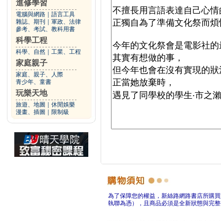
進修學習
電腦與網路
｜
語言工具
雜誌、期刊
｜
軍政、法律
參考、考試、教科用書
科學工程
科學、自然
｜
工業、工程
家庭親子
家庭、親子、人際
青少年、童書
玩樂天地
旅遊、地圖
｜
休閒娛樂
漫畫、插圖
｜
限制級
為了保障您的權益，新絲路網路書店所購買
執聯為憑），且商品必須是全新狀態與完整