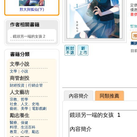
定
邢大與狐仙(下)
優
書
暫
．
鏡頭另一端的女孩 2
團購
目
文學小說
文學
｜
小說
商管創投
財經投資
｜
行銷企管
人文藝坊
內容簡介
同類推薦
宗教、哲學
社會、人文、史地
藝術、美學
｜
電影戲劇
勵志養生
醫療、保健
料理、生活百科
教育、心理、勵志