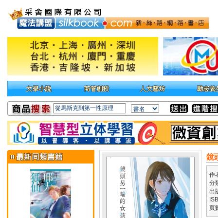
鏡
作
分
出
IS
頁