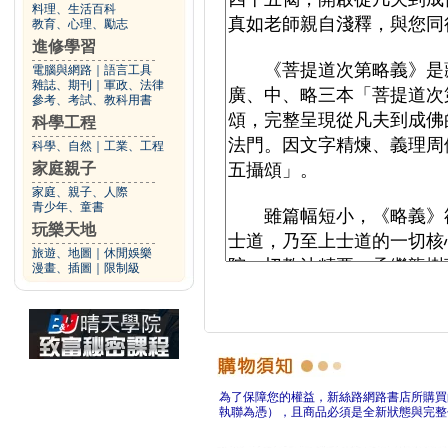
料理、生活百科
教育、心理、勵志
進修學習
電腦與網路
｜
語言工具
雜誌、期刊
｜
軍政、法律
參考、考試、教科用書
科學工程
科學、自然
｜
工業、工程
家庭親子
家庭、親子、人際
青少年、童書
玩樂天地
旅遊、地圖
｜
休閒娛樂
漫畫、插圖
｜
限制級
為了保障您的權益，新絲路網路書店所購買
執聯為憑），且商品必須是全新狀態與完整