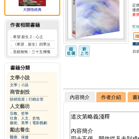
定
大開悟經典
優
書
暫
．
希望‧新生 2：心之
團購
．
《希望．新生》四季法
目
．
吾願無悔：三十五佛懺
文學小說
文學
｜
小說
商管創投
內容簡介
作者介紹
書
財經投資
｜
行銷企管
人文藝坊
宗教、哲學
社會、人文、史地
藝術、美學
｜
電影戲劇
勵志養生
醫療、保健