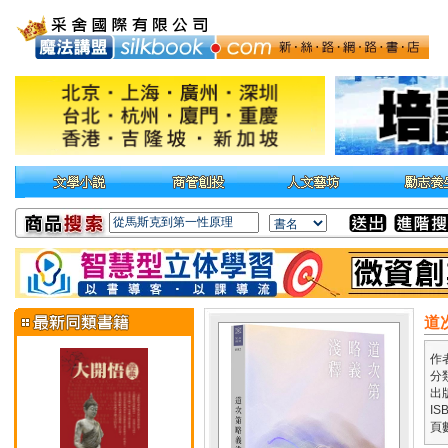
道
作
分
出
IS
頁