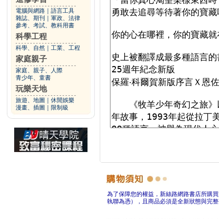
電腦與網路
｜
語言工具
雜誌、期刊
｜
軍政、法律
參考、考試、教科用書
科學工程
科學、自然
｜
工業、工程
家庭親子
家庭、親子、人際
青少年、童書
玩樂天地
旅遊、地圖
｜
休閒娛樂
漫畫、插圖
｜
限制級
為了保障您的權益，新絲路網路書店所購買
執聯為憑），且商品必須是全新狀態與完整