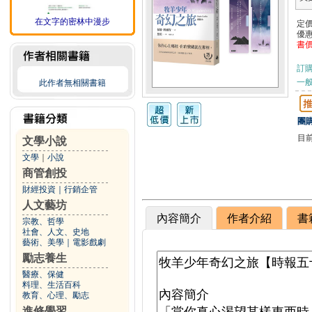
在文字的密林中漫步
定
優
書
訂
一般
此作者無相關書籍
團購
目
文學小說
文學
｜
小說
商管創投
財經投資
｜
行銷企管
人文藝坊
內容簡介
作者介紹
書
宗教、哲學
社會、人文、史地
藝術、美學
｜
電影戲劇
勵志養生
醫療、保健
料理、生活百科
教育、心理、勵志
進修學習