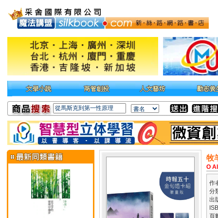
牧
O A
作
分
出
IS
頁