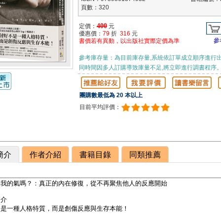
頁數：320
400
定價：
元
優惠價：
79
折
316
元
參
書價若有異動，以出版社實際定價為準
參考庫存量：為目前庫存量,系統依訂單成立順序進行出
同時間因多人訂購導致庫量不足,將立即進行調書程序
團購數最低為 20 本以上
目前平均評價：
簡介
作者介紹
書籍目錄
同類推薦