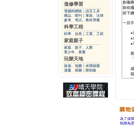
進修學習
電腦與網路
｜
語言工具
雜誌、期刊
｜
軍政、法律
參考、考試、教科用書
科學工程
科學、自然
｜
工業、工程
家庭親子
家庭、親子、人際
青少年、童書
玩樂天地
旅遊、地圖
｜
休閒娛樂
漫畫、插圖
｜
限制級
為了保
執聯為憑