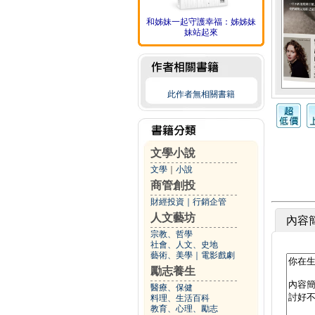
和姊妹一起守護幸福：姊姊妹
妹站起來
此作者無相關書籍
文學小說
文學
｜
小說
商管創投
財經投資
｜
行銷企管
人文藝坊
內容
宗教、哲學
社會、人文、史地
藝術、美學
｜
電影戲劇
勵志養生
醫療、保健
料理、生活百科
教育、心理、勵志