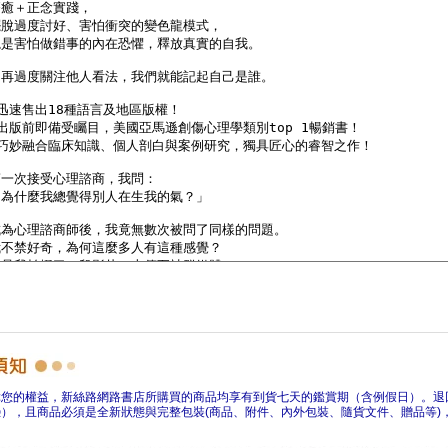
障您的權益，新絲路網路書店所購買的商品均享有到貨七天的鑑賞期（含例假日）。退
），且商品必須是全新狀態與完整包裝(商品、附件、內外包裝、隨貨文件、贈品等)