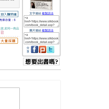
文字連結
複製語法
考庫存量：6
貨,若同一商品
圖片連結
複製語法
。
分
享