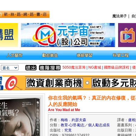
魔法弟子
｜
自
5050魔法眾籌
|
NG書城
|
國際級品牌課程
|
優
你在生我的氣嗎？：真正的內在修復，從
人的反應開始
Are You Mad at Me
作者：
梅格．約瑟夫森
譯者：
盧相
分類：
教育‧心理‧勵志
／
個人勵志成長
叢書系列：
出版社：
究竟
出版日期：20
ISBN：9789861374932
書籍編號：kk