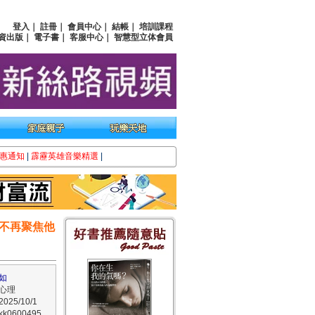
登入
｜
註冊
｜
會員中心
｜
結帳
｜
培訓課程
資出版
｜
電子書
｜
客服中心
｜
智慧型立体會員
惠通知
|
霹靂英雄音樂精選
|
不再聚焦他
如
心理
25/10/1
0600495