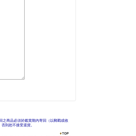
如果可以簡單，誰想要
北歐
我無聊，故我在：致那
大人
回之商品必須於鑑賞期內寄回（以郵戳或收
，否則恕不接受退貨。