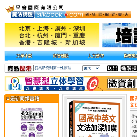
國
文
作
分
出
IS