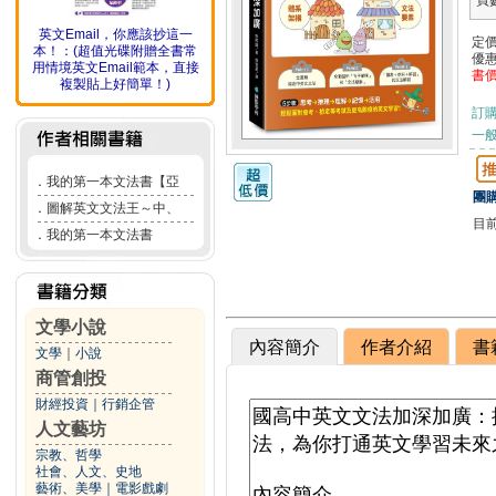
頁
英文Email，你應該抄這一
定
本！：(超值光碟附贈全書常
優
用情境英文Email範本，直接
書
複製貼上好簡單！)
訂
一般
．
我的第一本文法書【亞
團購
．
圖解英文文法王～中、
目
．
我的第一本文法書
文學小說
內容簡介
作者介紹
書
文學
｜
小說
商管創投
財經投資
｜
行銷企管
人文藝坊
宗教、哲學
社會、人文、史地
藝術、美學
｜
電影戲劇