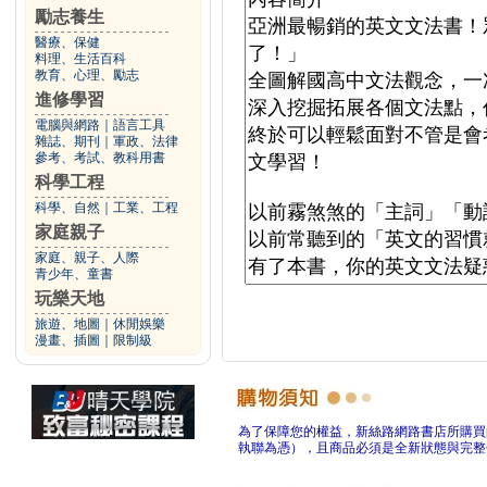
勵志養生
醫療、保健
料理、生活百科
教育、心理、勵志
進修學習
電腦與網路
｜
語言工具
雜誌、期刊
｜
軍政、法律
參考、考試、教科用書
科學工程
科學、自然
｜
工業、工程
家庭親子
家庭、親子、人際
青少年、童書
玩樂天地
旅遊、地圖
｜
休閒娛樂
漫畫、插圖
｜
限制級
為了保障您的權益，新絲路網路書店所購買
執聯為憑），且商品必須是全新狀態與完整