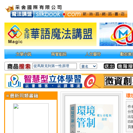
環
作
分
出
IS
頁