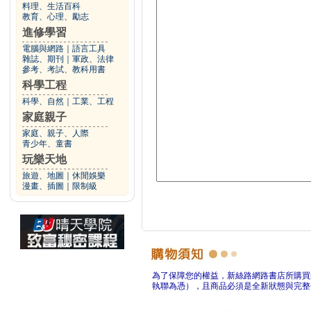
料理、生活百科
教育、心理、勵志
進修學習
電腦與網路
｜
語言工具
雜誌、期刊
｜
軍政、法律
參考、考試、教科用書
科學工程
科學、自然
｜
工業、工程
家庭親子
家庭、親子、人際
青少年、童書
玩樂天地
旅遊、地圖
｜
休閒娛樂
漫畫、插圖
｜
限制級
為了保障您的權益，新絲路網路書店所購買
執聯為憑），且商品必須是全新狀態與完整