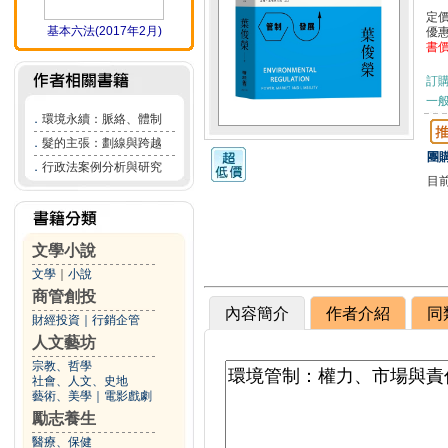
定
基本六法(2017年2月)
優
書
訂
一般
．
環境永續：脈絡、體制
．
髮的主張：劃線與跨越
團購
．
行政法案例分析與研究
目
文學小說
文學
｜
小說
商管創投
內容簡介
作者介紹
同
財經投資
｜
行銷企管
人文藝坊
宗教、哲學
社會、人文、史地
藝術、美學
｜
電影戲劇
勵志養生
醫療、保健