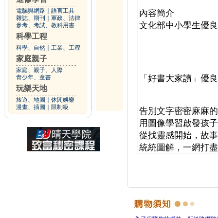
電腦與網路
｜
語言工具
雜誌、期刊
｜
軍政、法律
參考、考試、教科用書
科學工程
科學、自然
｜
工業、工程
家庭親子
家庭、親子、人際
青少年、童書
玩樂天地
旅遊、地圖
｜
休閒娛樂
漫畫、插圖
｜
限制級