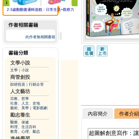
2-3歲翻翻書邏輯遊戲：日常生活+觀察力
此作者無相關書籍
文學小說
文學
｜
小說
商管創投
財經投資
｜
行銷企管
人文藝坊
宗教、哲學
社會、人文、史地
藝術、美學
｜
電影戲劇
內容簡介
作者介紹
勵志養生
醫療、保健
料理、生活百科
教育、心理、勵志
進修學習