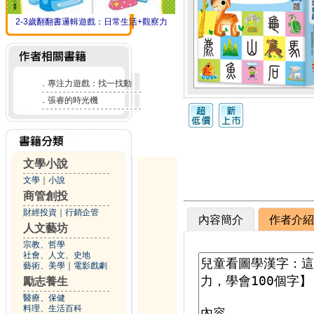
2-3歲翻翻書邏輯遊戲：日常生活+觀察力
．
專注力遊戲：找一找動
．
張睿的時光機
文學小說
文學
｜
小說
商管創投
財經投資
｜
行銷企管
內容簡介
作者介紹
人文藝坊
宗教、哲學
社會、人文、史地
藝術、美學
｜
電影戲劇
勵志養生
醫療、保健
料理、生活百科