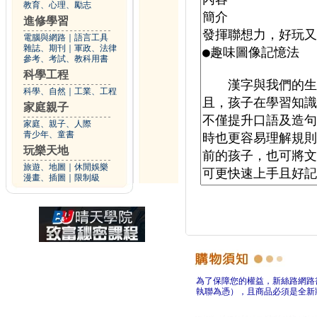
教育、心理、勵志
進修學習
電腦與網路
｜
語言工具
雜誌、期刊
｜
軍政、法律
參考、考試、教科用書
科學工程
科學、自然
｜
工業、工程
家庭親子
家庭、親子、人際
青少年、童書
玩樂天地
旅遊、地圖
｜
休閒娛樂
漫畫、插圖
｜
限制級
為了保障您的權益，新絲路網路
執聯為憑），且商品必須是全新