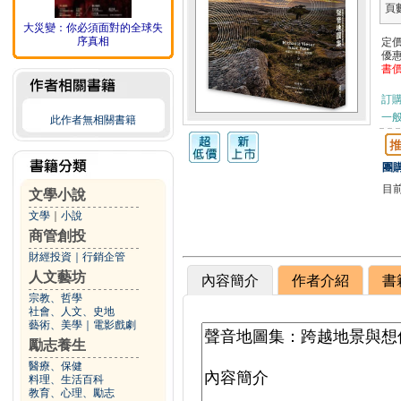
頁
大災變：你必須面對的全球失
序真相
定
優
書
訂
一般
此作者無相關書籍
團購
目
文學小說
文學
｜
小說
商管創投
財經投資
｜
行銷企管
人文藝坊
內容簡介
作者介紹
書
宗教、哲學
社會、人文、史地
藝術、美學
｜
電影戲劇
勵志養生
醫療、保健
料理、生活百科
教育、心理、勵志