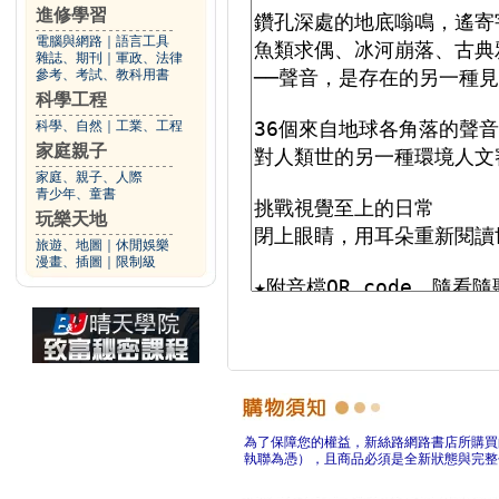
進修學習
電腦與網路
｜
語言工具
雜誌、期刊
｜
軍政、法律
參考、考試、教科用書
科學工程
科學、自然
｜
工業、工程
家庭親子
家庭、親子、人際
青少年、童書
玩樂天地
旅遊、地圖
｜
休閒娛樂
漫畫、插圖
｜
限制級
為了保障您的權益，新絲路網路書店所購買
執聯為憑），且商品必須是全新狀態與完整