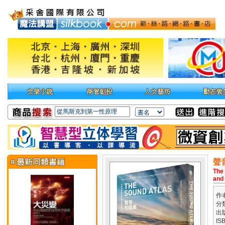
聲
The
and 
作
分
出
IS