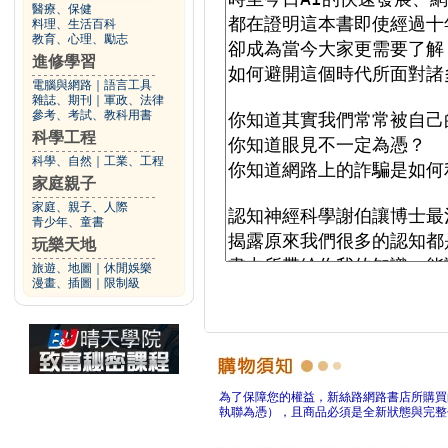
醫療、保健
料理、生活百科
教育、心理、勵志
進修學習
電腦與網路
｜
語言工具
雜誌、期刊
｜
軍政、法律
參考、考試、教科用書
科學工程
科學、自然
｜
工業、工程
家庭親子
家庭、親子、人際
青少年、童書
玩樂天地
旅遊、地圖
｜
休閒娛樂
漫畫、插圖
｜
限制級
為了保障您的權益，新絲路網路書店所購買
執聯為憑），且商品必須是全新狀態與完整