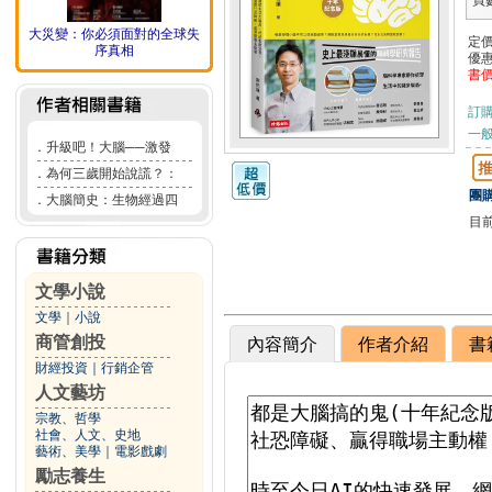
頁
大災變：你必須面對的全球失
定
序真相
優
書
訂
一般
．
升級吧！大腦──激發
．
為何三歲開始說謊？：
團購
．
大腦簡史：生物經過四
目
文學小說
文學
｜
小說
商管創投
內容簡介
作者介紹
書
財經投資
｜
行銷企管
人文藝坊
宗教、哲學
社會、人文、史地
藝術、美學
｜
電影戲劇
勵志養生