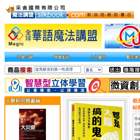
都
結
作
分
出
IS