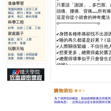
進修學習
電腦與網路
｜
語言工具
雜誌、期刊
｜
軍政、法律
參考、考試、教科用書
科學工程
科學、自然
｜
工業、工程
家庭親子
家庭、親子、人際
青少年、童書
玩樂天地
旅遊、地圖
｜
休閒娛樂
漫畫、插圖
｜
限制級
為了保障您的權益，新絲路網路書店所購買
執聯為憑），且商品必須是全新狀態與完整