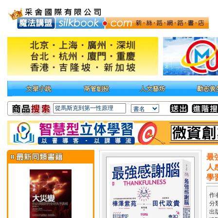
最
人
學
作
分
出