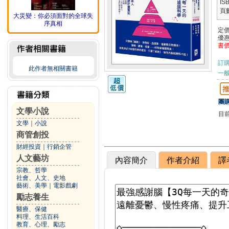
IS
頁
大災變：你必須面對的全球失
序真相
定
優
書
訂
此作者無相關書籍
一般
團購
文學小說
目
文學
｜
小說
商管創投
財經投資
｜
行銷企管
人文藝坊
內容簡介
作者介紹
譯
宗教、哲學
社會、人文、史地
藝術、美學
｜
電影戲劇
勵志養生
醫療、保健
料理、生活百科
教育、心理、勵志