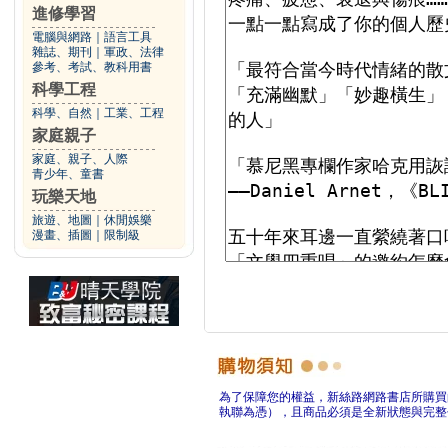
進修學習
電腦與網路
｜
語言工具
雜誌、期刊
｜
軍政、法律
參考、考試、教科用書
科學工程
科學、自然
｜
工業、工程
家庭親子
家庭、親子、人際
青少年、童書
玩樂天地
旅遊、地圖
｜
休閒娛樂
漫畫、插圖
｜
限制級
為了保障您的權益，新絲路網路書店所購買
執聯為憑），且商品必須是全新狀態與完整