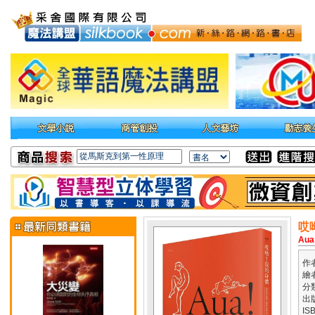
哎
Aua
作
繪
分
出
IS