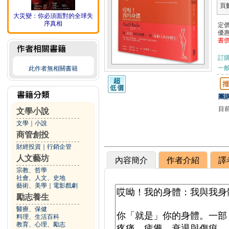
頁
大災變：你必須面對的全球失
序真相
定
優
書
訂
一般
此作者無相關書籍
團購
目
文學小說
文學
｜
小說
商管創投
財經投資
｜
行銷企管
人文藝坊
內容簡介
作者介紹
譯
宗教、哲學
社會、人文、史地
藝術、美學
｜
電影戲劇
勵志養生
醫療、保健
料理、生活百科
教育、心理、勵志