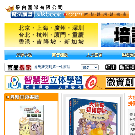
大
拼
作
分
出
IS