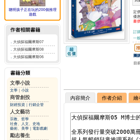
頁
聰明孩子正在玩的200個推理
定
遊戲
優
書
訂
一般
．
大偵探福爾摩斯07
．
大偵探福爾摩斯08
團購
．
大偵探福爾摩斯06
目
文學小說
文學
｜
小說
商管創投
內容簡介
作者介紹
繪
財經投資
｜
行銷企管
人文藝坊
宗教、哲學
社會、人文、史地
藝術、美學
｜
電影戲劇
勵志養生