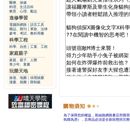
醫療、保健
料理、生活百科
教育、心理、勵志
進修學習
電腦與網路
｜
語言工具
雜誌、期刊
｜
軍政、法律
參考、考試、教科用書
科學工程
科學、自然
｜
工業、工程
家庭親子
家庭、親子、人際
青少年、童書
玩樂天地
旅遊、地圖
｜
休閒娛樂
漫畫、插圖
｜
限制級
為了保障您的權益，新絲路網路書店所購買
執聯為憑），且商品必須是全新狀態與完整