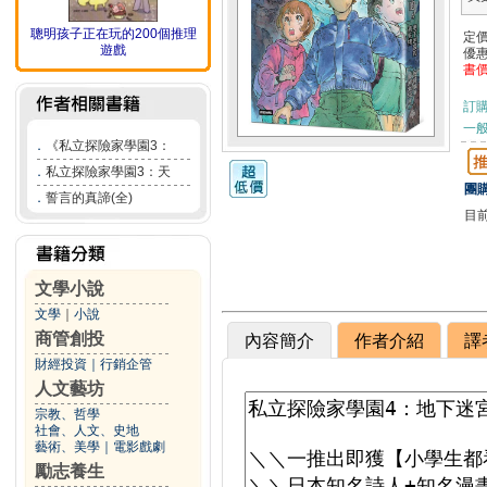
聰明孩子正在玩的200個推理
定
遊戲
優
書
訂
一般
．
《私立探險家學園3：
．
私立探險家學園3：天
團購
．
誓言的真諦(全)
目
文學小說
文學
｜
小說
商管創投
內容簡介
作者介紹
譯
財經投資
｜
行銷企管
人文藝坊
宗教、哲學
社會、人文、史地
藝術、美學
｜
電影戲劇
勵志養生