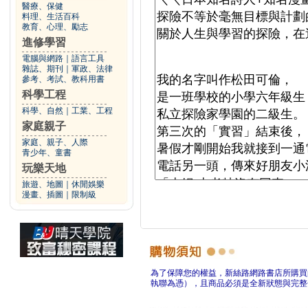
醫療、保健
料理、生活百科
教育、心理、勵志
進修學習
電腦與網路
｜
語言工具
雜誌、期刊
｜
軍政、法律
參考、考試、教科用書
科學工程
科學、自然
｜
工業、工程
家庭親子
家庭、親子、人際
青少年、童書
玩樂天地
旅遊、地圖
｜
休閒娛樂
漫畫、插圖
｜
限制級
為了保障您的權益，新絲路網路書店所購買
執聯為憑），且商品必須是全新狀態與完整