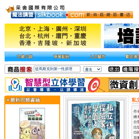
私
作
繪
分
出
IS
頁