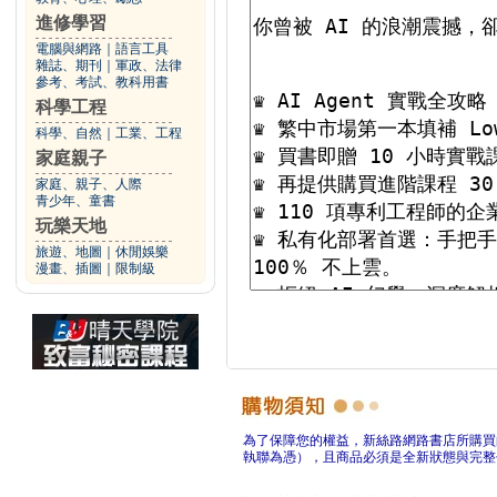
進修學習
電腦與網路
｜
語言工具
雜誌、期刊
｜
軍政、法律
參考、考試、教科用書
科學工程
科學、自然
｜
工業、工程
家庭親子
家庭、親子、人際
青少年、童書
玩樂天地
旅遊、地圖
｜
休閒娛樂
漫畫、插圖
｜
限制級
為了保障您的權益，新絲路網路書店所購買
執聯為憑），且商品必須是全新狀態與完整