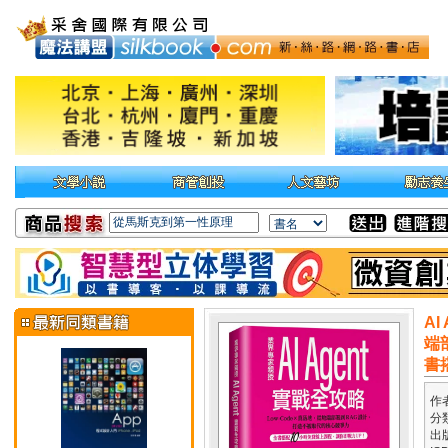
AI
端
書
作
分
出