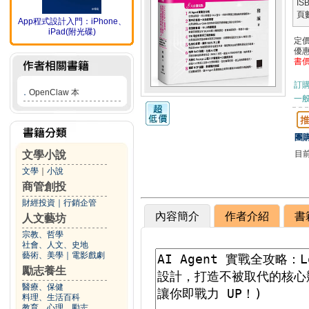
IS
頁
App程式設計入門：iPhone、
iPad(附光碟)
定
優
書
訂
．
OpenClaw 本
一般
團購
目
文學小說
文學
｜
小說
商管創投
財經投資
｜
行銷企管
內容簡介
作者介紹
書
人文藝坊
宗教、哲學
社會、人文、史地
藝術、美學
｜
電影戲劇
勵志養生
醫療、保健
料理、生活百科
教育、心理、勵志