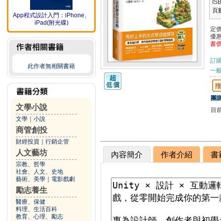
IS
頁
App程式設計入門：iPhone、
iPad(附光碟)
定
優
書
訂
此作者無相關書籍
一般
團購
文學小說
目
文學
｜
小說
商管創投
財經投資
｜
行銷企管
人文藝坊
內容簡介
作者介紹
書
宗教、哲學
社會、人文、史地
藝術、美學
｜
電影戲劇
勵志養生
醫療、保健
料理、生活百科
教育、心理、勵志