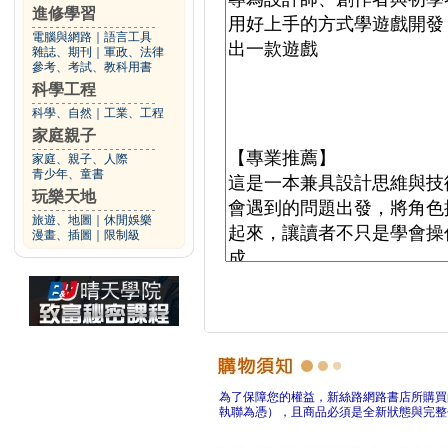
進修學習
電腦與網路
｜
語言工具
雜誌、期刊
｜
軍政、法律
參考、考試、教科用書
科學工程
科學、自然
｜
工業、工程
家庭親子
家庭、親子、人際
青少年、童書
玩樂天地
旅遊、地圖
｜
休閒娛樂
漫畫、插圖
｜
限制級
為了保障您的權益，新絲路網路書店所購買
執聯為憑），且商品必須是全新狀態與完整