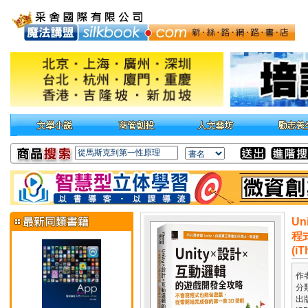
U
程
(i
作
分
出