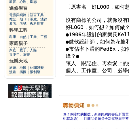
教育、心理、勵志
進修學習
電腦與網路
｜
語言工具
雜誌、期刊
｜
軍政、法律
參考、考試、教科用書
科學工程
科學、自然
｜
工業、工程
家庭親子
家庭、親子、人際
青少年、童書
玩樂天地
旅遊、地圖
｜
休閒娛樂
漫畫、插圖
｜
限制級
為了保障您的權益，新絲路網路書店所購買
執聯為憑），且商品必須是全新狀態與完整