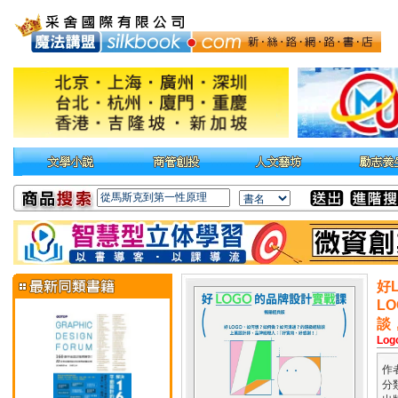
好
L
談
Log
作
分