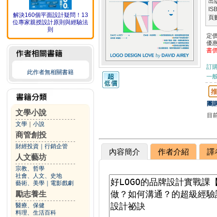
出
IS
解決160個平面設計疑問！13
頁
位專家親授設計原則與經驗法
則
定
優
書
訂
此作者無相關書籍
一般
團購
文學小說
目
文學
｜
小說
商管創投
財經投資
｜
行銷企管
內容簡介
作者介紹
譯
人文藝坊
宗教、哲學
社會、人文、史地
藝術、美學
｜
電影戲劇
勵志養生
醫療、保健
料理、生活百科