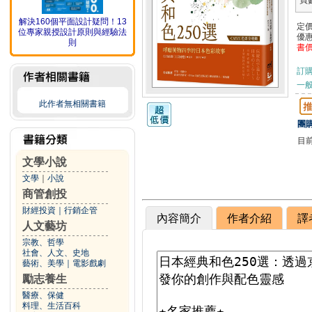
頁
解決160個平面設計疑問！13
定
位專家親授設計原則與經驗法
優
則
書
訂
一般
此作者無相關書籍
團購
目
文學小說
文學
｜
小說
商管創投
財經投資
｜
行銷企管
內容簡介
作者介紹
譯
人文藝坊
宗教、哲學
社會、人文、史地
藝術、美學
｜
電影戲劇
勵志養生
醫療、保健
料理、生活百科