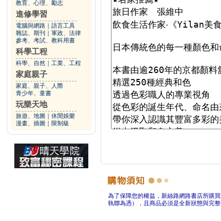
教育、心理、勵志
進修學習
電腦與網路
｜
語言工具
雜誌、期刊
｜
軍政、法律
參考、考試、教科用書
科學工程
科學、自然
｜
工業、工程
家庭親子
家庭、親子、人際
青少年、童書
玩樂天地
旅遊、地圖
｜
休閒娛樂
漫畫、插圖
｜
限制級
為了保障您的權益，新絲路網路書店所購買
執聯為憑），且商品必須是全新狀態與完整