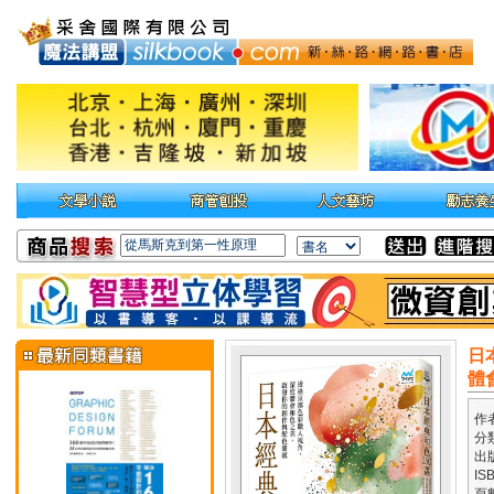
日
體
作
分
出
IS