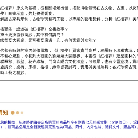
障您的權益，新絲路網路書店所購買的商品均享有到貨七天的鑑賞期（含例假日）。退
），且商品必須是全新狀態與完整包裝(商品、附件、內外包裝、隨貨文件、贈品等)