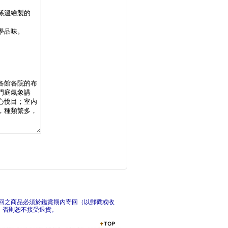
醉書翁八十回眸(精裝
善書、經卷與文獻(1
有一
回之商品必須於鑑賞期內寄回（以郵戳或收
，否則恕不接受退貨。