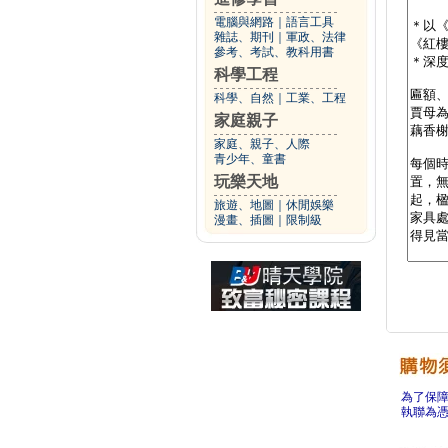
電腦與網路
｜
語言工具
雜誌、期刊
｜
軍政、法律
參考、考試、教科用書
科學工程
科學、自然
｜
工業、工程
家庭親子
家庭、親子、人際
青少年、童書
玩樂天地
旅遊、地圖
｜
休閒娛樂
漫畫、插圖
｜
限制級
為了保
執聯為憑