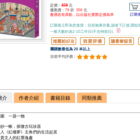
450
定價：
元
優惠價：
79
折
356
元
訂購
書價若有異動，以出版社實際定價為準
訂購後立即為您進貨：目前無庫存量,讀者下訂後,開始
一般天數約為2-10工作日(不含例假日)。
團購數最低為 20 本以上
目前平均評價：
簡介
作者介紹
書籍目錄
同類推薦