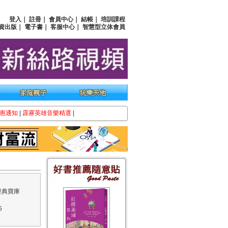
登入
｜
註冊
｜
會員中心
｜
結帳
｜
培訓課程
資出版
｜
電子書
｜
客服中心
｜
智慧型立体會員
惠通知
|
霹靂英雄音樂精選
|
經典寶庫
5