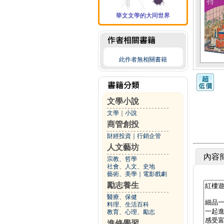
華文文學的大同世界
此作者無相關書籍
文學小說
文學
｜
小說
商管創投
財經投資
｜
行銷企管
人文藝坊
內容
宗教、哲學
社會、人文、史地
藝術、美學
｜
電影戲劇
勵志養生
醫療、保健
料理、生活百科
教育、心理、勵志
進修學習