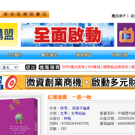
魔法弟子
｜
自
5050魔法眾籌
|
NG書城
|
國際級品牌課程
|
優
紅樓遊園 一器一物
作者：
韓雪， 張菡子編著
分類：
文學
／
文學綜論
叢書系列：中國歷代
出版社：
時報
出版日期：2026/5/26
ISBN：9786264445795
書籍編號：kk060809
頁數：192