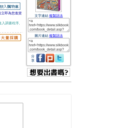
後立即為您進貨
文字連結
複製語法
進入調書程序,
圖片連結
複製語法
分
享