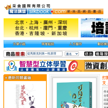
打
文
作
分
出
IS