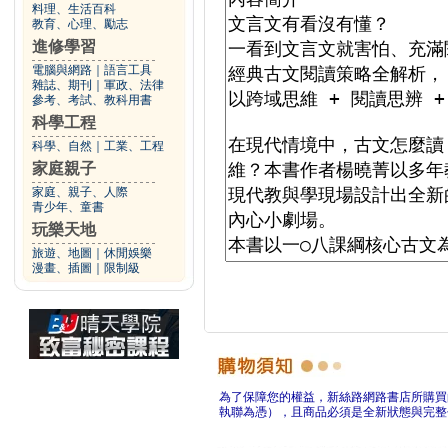
料理、生活百科
教育、心理、勵志
進修學習
電腦與網路
｜
語言工具
雜誌、期刊
｜
軍政、法律
參考、考試、教科用書
科學工程
科學、自然
｜
工業、工程
家庭親子
家庭、親子、人際
青少年、童書
玩樂天地
旅遊、地圖
｜
休閒娛樂
漫畫、插圖
｜
限制級
為了保障您的權益，新絲路網路書店所購買
執聯為憑），且商品必須是全新狀態與完整