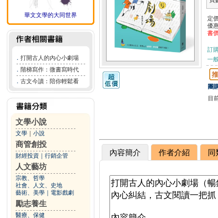
頁
華文文學的大同世界
定
優
書
訂
．
打開古人的內心小劇場
一般
．
階梯寫作：微書寫時代
．
古文今讀：陪你輕鬆看
團購
目
文學小說
文學
｜
小說
商管創投
內容簡介
作者介紹
同
財經投資
｜
行銷企管
人文藝坊
宗教、哲學
社會、人文、史地
藝術、美學
｜
電影戲劇
勵志養生
醫療、保健