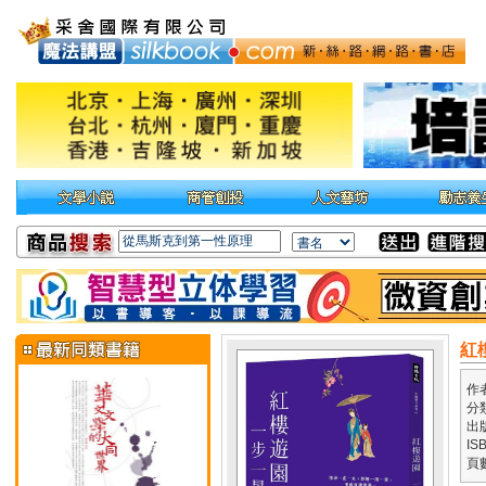
紅
作
分
出
IS
頁