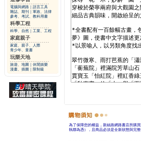
電腦與網路
｜
語言工具
雜誌、期刊
｜
軍政、法律
參考、考試、教科用書
科學工程
科學、自然
｜
工業、工程
家庭親子
家庭、親子、人際
青少年、童書
玩樂天地
旅遊、地圖
｜
休閒娛樂
漫畫、插圖
｜
限制級
為了保障您的權益，新絲路網路書店所購買
執聯為憑），且商品必須是全新狀態與完整