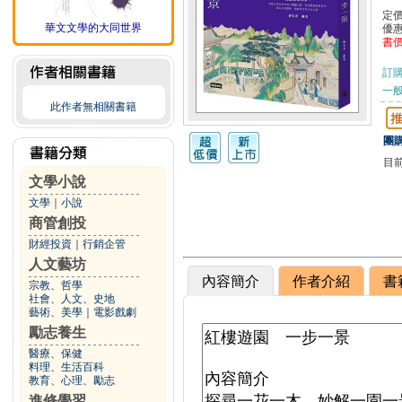
定
華文文學的大同世界
優
書
訂
一般
此作者無相關書籍
團購
目
文學小說
文學
｜
小說
商管創投
財經投資
｜
行銷企管
人文藝坊
內容簡介
作者介紹
書
宗教、哲學
社會、人文、史地
藝術、美學
｜
電影戲劇
勵志養生
醫療、保健
料理、生活百科
教育、心理、勵志
進修學習