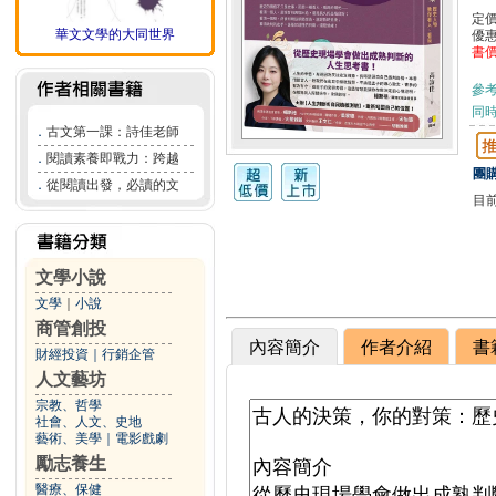
定
華文文學的大同世界
優
書
參
同
．
古文第一課：詩佳老師
．
閱讀素養即戰力：跨越
團購
．
從閱讀出發，必讀的文
目
文學小說
文學
｜
小說
商管創投
內容簡介
作者介紹
書
財經投資
｜
行銷企管
人文藝坊
宗教、哲學
社會、人文、史地
藝術、美學
｜
電影戲劇
勵志養生
醫療、保健