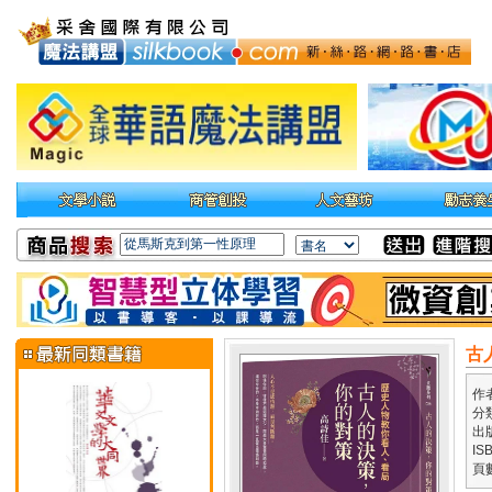
古
作
分
出
IS
頁