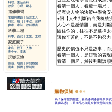
料理、生活百科
教育、心理、勵志
進修學習
電腦與網路
｜
語言工具
雜誌、期刊
｜
軍政、法律
參考、考試、教科用書
科學工程
科學、自然
｜
工業、工程
家庭親子
家庭、親子、人際
青少年、童書
玩樂天地
旅遊、地圖
｜
休閒娛樂
漫畫、插圖
｜
限制級
為了保障您的權益，新絲路網路書店所購買
執聯為憑），且商品必須是全新狀態與完整