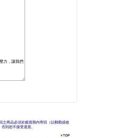
讓步之前，先看穿再談
正常
ADHD不被卡住的人
動機
回之商品必須於鑑賞期內寄回（以郵戳或收
，否則恕不接受退貨。