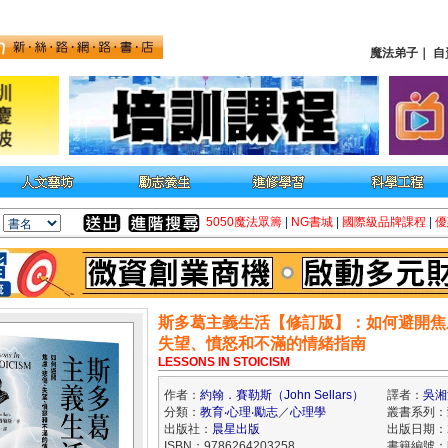
魔法弟子
｜
自
5050魔法眾籌
|
NG書城
|
國際級品牌課程
|
優
斯多葛主義生活【修訂版】：如何避開焦
失望、憤怒和不滿的情緒指南
LESSONS IN STOICISM
作者：
約翰．賽勒斯（John Sellars）
譯者：
吳湘
分類：
教育‧心理‧勵志
／
心理學
叢書系列：
出版社：
晨星出版
出版日期：20
ISBN：9786264203258
書籍編號：kk