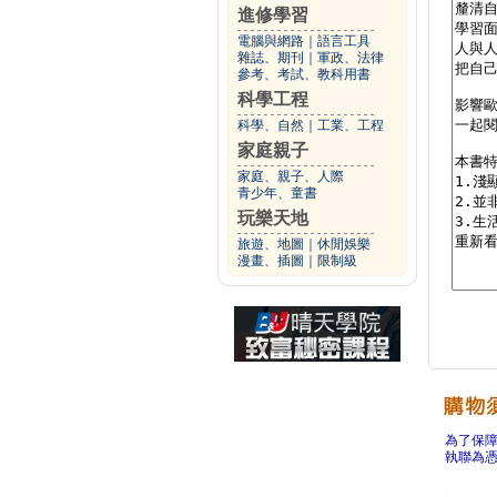
進修學習
電腦與網路
｜
語言工具
雜誌、期刊
｜
軍政、法律
參考、考試、教科用書
科學工程
科學、自然
｜
工業、工程
家庭親子
家庭、親子、人際
青少年、童書
玩樂天地
旅遊、地圖
｜
休閒娛樂
漫畫、插圖
｜
限制級
為了保
執聯為憑