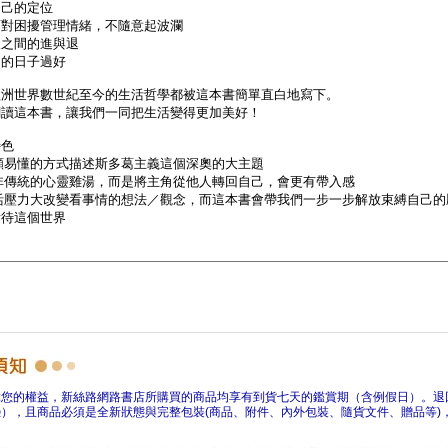
障您的權益，新絲路網路書店所購買的商品均享有到貨七天的鑑賞期（含例假日）。退
），且商品必須是全新狀態與完整包裝(商品、附件、內外包裝、隨貨文件、贈品等)