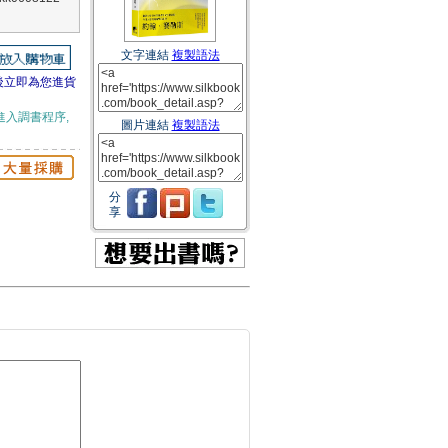
文字連結
複製語法
後立即為您進貨
進入調書程序,
圖片連結
複製語法
分
享