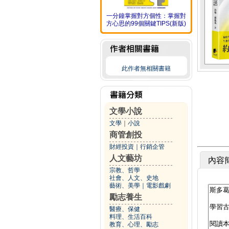
一分鐘掌握對方個性：掌握對
方心思的99個關鍵TIPS(新版)
此作者無相關書籍
文學小說
文學
｜
小說
商管創投
財經投資
｜
行銷企管
人文藝坊
內容
宗教、哲學
社會、人文、史地
藝術、美學
｜
電影戲劇
勵志養生
醫療、保健
料理、生活百科
教育、心理、勵志