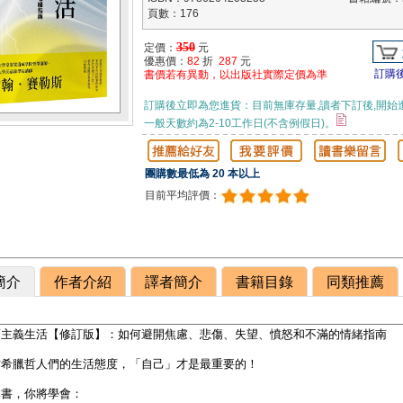
頁數：176
350
定價：
元
優惠價：
82
折
287
元
訂購
書價若有異動，以出版社實際定價為準
訂購後立即為您進貨：目前無庫存量,讀者下訂後,開始
一般天數約為2-10工作日(不含例假日)。
團購數最低為 20 本以上
目前平均評價：
簡介
作者介紹
譯者簡介
書籍目錄
同類推薦