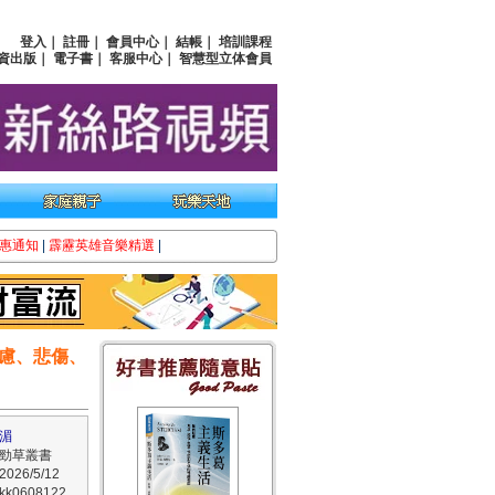
登入
｜
註冊
｜
會員中心
｜
結帳
｜
培訓課程
資出版
｜
電子書
｜
客服中心
｜
智慧型立体會員
惠通知
|
霹靂英雄音樂精選
|
慮、悲傷、
湄
勁草叢書
26/5/12
0608122