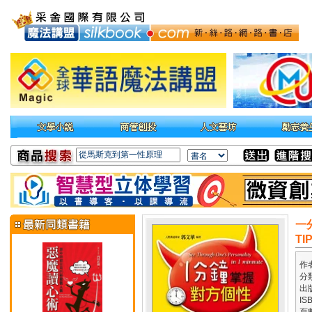
一
TI
作
分
出
IS