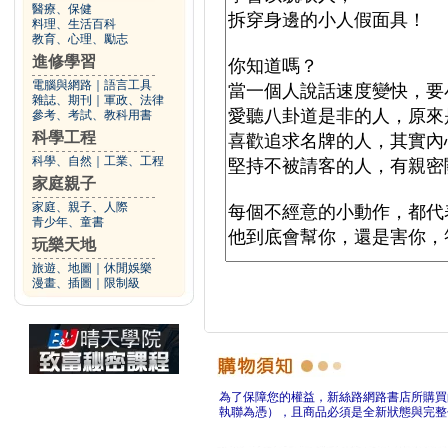
醫療、保健
料理、生活百科
教育、心理、勵志
進修學習
電腦與網路
｜
語言工具
雜誌、期刊
｜
軍政、法律
參考、考試、教科用書
科學工程
科學、自然
｜
工業、工程
家庭親子
家庭、親子、人際
青少年、童書
玩樂天地
旅遊、地圖
｜
休閒娛樂
漫畫、插圖
｜
限制級
為了保障您的權益，新絲路網路書店所購買
執聯為憑），且商品必須是全新狀態與完整