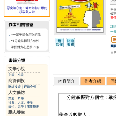
頁
惡魔讀心術：算命師都在用的
定
秒殺觀人術
優
書
訂
一般
．
~一輩子都會用到的職
．
~1分鐘掌握對方個性
團購
．
掌握對方心思的99個
目
文學小說
文學
｜
小說
商管創投
內容簡介
作者介紹
同
財經投資
｜
行銷企管
人文藝坊
宗教、哲學
社會、人文、史地
藝術、美學
｜
電影戲劇
勵志養生