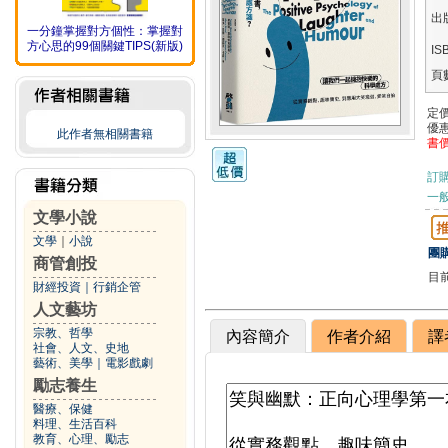
出
一分鐘掌握對方個性：掌握對
方心思的99個關鍵TIPS(新版)
IS
頁
定
優
此作者無相關書籍
書
訂
一般
文學小說
文學
｜
小說
團購
商管創投
目
財經投資
｜
行銷企管
人文藝坊
宗教、哲學
內容簡介
作者介紹
譯
社會、人文、史地
藝術、美學
｜
電影戲劇
勵志養生
醫療、保健
料理、生活百科
教育、心理、勵志