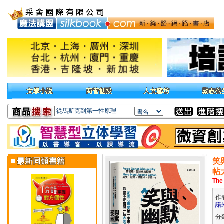
笑
帖
The
作
諾
分