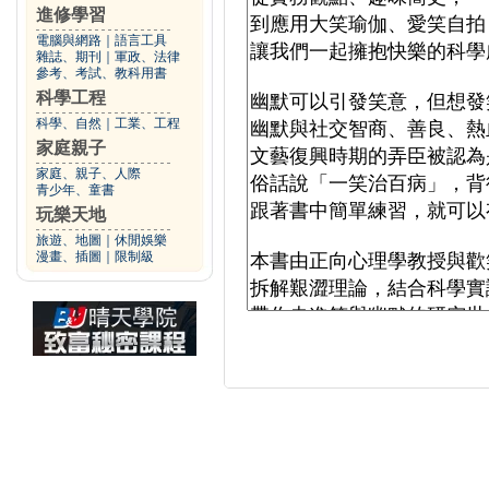
進修學習
電腦與網路
｜
語言工具
雜誌、期刊
｜
軍政、法律
參考、考試、教科用書
科學工程
科學、自然
｜
工業、工程
家庭親子
家庭、親子、人際
青少年、童書
玩樂天地
旅遊、地圖
｜
休閒娛樂
漫畫、插圖
｜
限制級