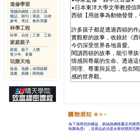
進修學習
電腦與網路
｜
語言工具
雜誌、期刊
｜
軍政、法律
參考、考試、教科用書
科學工程
科學、自然
｜
工業、工程
家庭親子
家庭、親子、人際
青少年、童書
玩樂天地
旅遊、地圖
｜
休閒娛樂
漫畫、插圖
｜
限制級
為了保障您的權益，新絲路網路書店所購買
執聯為憑），且商品必須是全新狀態與完整