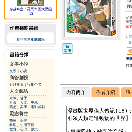
IS
頁
穿越時空：羅馬帝國大歷險
(2)
定
優
書
訂
此作者無相關書籍
一般
團購
文學小說
目
文學
｜
小說
商管創投
財經投資
｜
行銷企管
人文藝坊
內容簡介
作者介紹
譯
宗教、哲學
社會、人文、史地
藝術、美學
｜
電影戲劇
勵志養生
醫療、保健
料理、生活百科
教育、心理、勵志