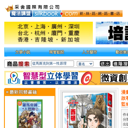
漫
故
監
作
分
出