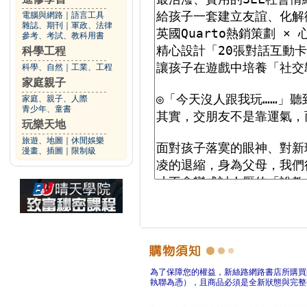
電腦與網路
｜
語言工具
雜誌、期刊
｜
軍政、法律
參考、考試、教科用書
科學工程
科學、自然
｜
工業、工程
家庭親子
家庭、親子、人際
青少年、童書
玩樂天地
旅遊、地圖
｜
休閒娛樂
漫畫、插圖
｜
限制級
為了保障您的權益，新絲路網路書店所購買
執聯為憑），且商品必須是全新狀態與完整