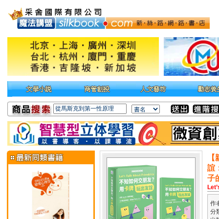
【
誼
子
Let’
作
分