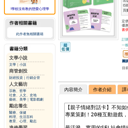
出
IS
!學校沒有教的戀愛心理學
頁
定
優
書
此作者無相關書籍
訂
一般
文學小說
團購
文學
｜
小說
目
商管創投
財經投資
｜
行銷企管
人文藝坊
內容簡介
作者介紹
譯
宗教、哲學
社會、人文、史地
藝術、美學
｜
電影戲劇
勵志養生
醫療、保健
料理、生活百科
教育、心理、勵志
進修學習