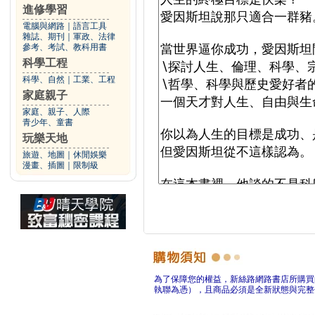
進修學習
電腦與網路
｜
語言工具
雜誌、期刊
｜
軍政、法律
參考、考試、教科用書
科學工程
科學、自然
｜
工業、工程
家庭親子
家庭、親子、人際
青少年、童書
玩樂天地
旅遊、地圖
｜
休閒娛樂
漫畫、插圖
｜
限制級
為了保障您的權益，新絲路網路書店所購買
執聯為憑），且商品必須是全新狀態與完整