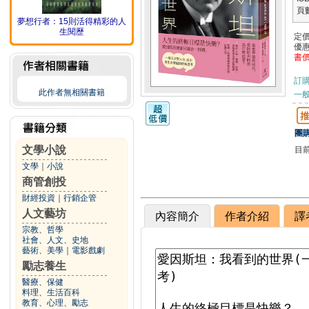
頁
夢想行者：15則活得精彩的人
生閱歷
定
優
書
訂
此作者無相關書籍
一般
團購
文學小說
目
文學
｜
小說
商管創投
財經投資
｜
行銷企管
人文藝坊
內容簡介
作者介紹
譯
宗教、哲學
社會、人文、史地
藝術、美學
｜
電影戲劇
勵志養生
醫療、保健
料理、生活百科
教育、心理、勵志