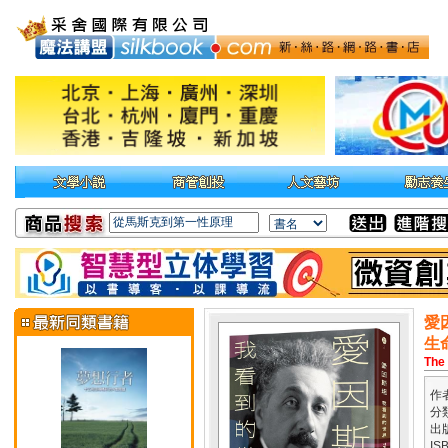
愛
生
The 
作
分
出
IS