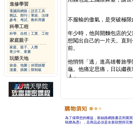
進修學習
電腦與網路
｜
語言工具
雜誌、期刊
｜
軍政、法律
參考、考試、教科用書
科學工程
科學、自然
｜
工業、工程
家庭親子
家庭、親子、人際
青少年、童書
玩樂天地
旅遊、地圖
｜
休閒娛樂
漫畫、插圖
｜
限制級
為了保障您的權益，新絲路網路書店所購買
執聯為憑），且商品必須是全新狀態與完整