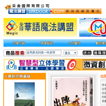
出
作
分
出
IS
頁