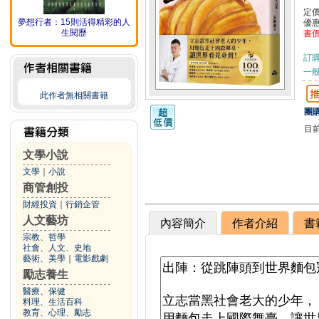
定
夢想行者：15則活得精彩的人
優
生閱歷
書
訂
一般
此作者無相關書籍
團購
目
文學小說
文學
｜
小說
商管創投
財經投資
｜
行銷企管
人文藝坊
內容簡介
作者介紹
書
宗教、哲學
社會、人文、史地
藝術、美學
｜
電影戲劇
勵志養生
醫療、保健
料理、生活百科
教育、心理、勵志