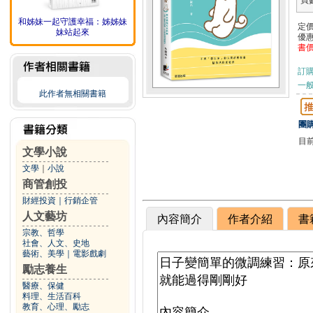
頁
和姊妹一起守護幸福：姊姊妹
定
妹站起來
優
書
訂
一般
此作者無相關書籍
團購
目
文學小說
文學
｜
小說
商管創投
財經投資
｜
行銷企管
人文藝坊
內容簡介
作者介紹
書
宗教、哲學
社會、人文、史地
藝術、美學
｜
電影戲劇
勵志養生
醫療、保健
料理、生活百科
教育、心理、勵志