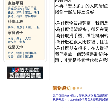
進修學習
電腦與網路
｜
語言工具
雜誌、期刊
｜
軍政、法律
參考、考試、教科用書
科學工程
科學、自然
｜
工業、工程
家庭親子
家庭、親子、人際
青少年、童書
玩樂天地
旅遊、地圖
｜
休閒娛樂
漫畫、插圖
｜
限制級
為了保障您的權益，新絲路網路書店所購買
執聯為憑），且商品必須是全新狀態與完整