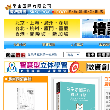
日
層
作
分
出
IS