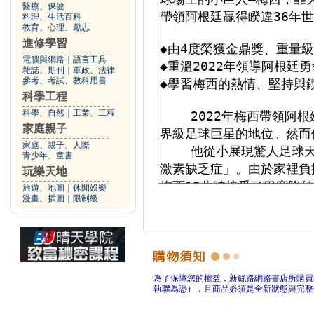
醫療、保健
料理、生活百科
教育、心理、勵志
進修學習
電腦與網路
｜
語言工具
雜誌、期刊
｜
軍政、法律
參考、考試、教科用書
科學工程
科學、自然
｜
工業、工程
家庭親子
家庭、親子、人際
青少年、童書
玩樂天地
旅遊、地圖
｜
休閒娛樂
漫畫、插圖
｜
限制級
為了保障您的權益，新絲路網路書店所購買
執聯為憑），且商品必須是全新狀態與完整