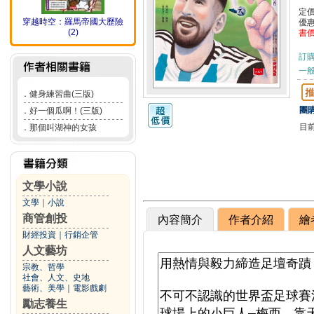
定
穿越時空：羅馬帝國大歷險
優
(2)
書
訂
一般
．
健身練習曲(三版)
團購
．
好一個瓜啊！(三版)
目
．
那個叫湖神的女孩
文學小說
文學
｜
小說
商管創投
內容簡介
作者介紹
繪
財經投資
｜
行銷企管
人文藝坊
宗教、哲學
社會、人文、史地
藝術、美學
｜
電影戲劇
勵志養生