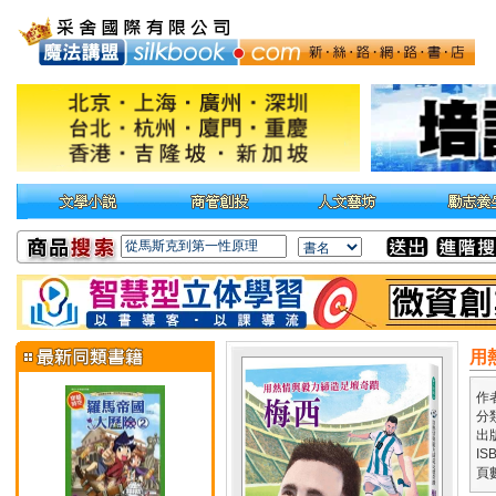
用
作
分
出
IS
頁