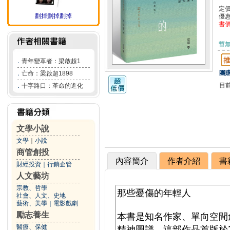
定
劃掉劃掉劃掉
優
書
暫
．
青年變革者：梁啟超1
團購
．
亡命：梁啟超1898
目
．
十字路口：革命的進化
文學小說
文學
｜
小說
商管創投
內容簡介
作者介紹
書
財經投資
｜
行銷企管
人文藝坊
宗教、哲學
社會、人文、史地
藝術、美學
｜
電影戲劇
勵志養生
醫療、保健