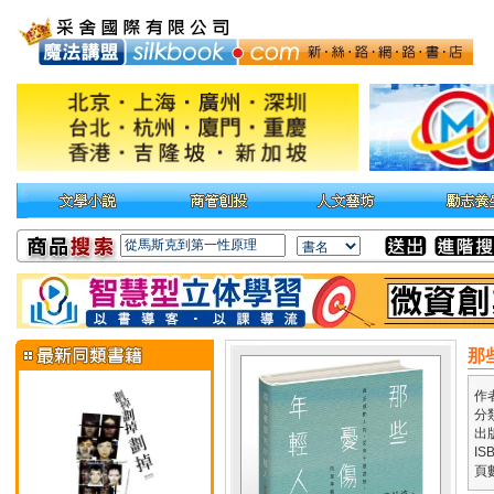
那
作
分
出
IS
頁