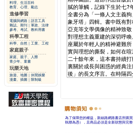
料理、生活百科
教育、心理、勵志
進修學習
電腦與網路
｜
語言工具
雜誌、期刊
｜
軍政、法律
參考、考試、教科用書
科學工程
科學、自然
｜
工業、工程
家庭親子
家庭、親子、人際
青少年、童書
玩樂天地
旅遊、地圖
｜
休閒娛樂
漫畫、插圖
｜
限制級
為了保障您的權益，新絲路網路書店所購買
執聯為憑），且商品必須是全新狀態與完整