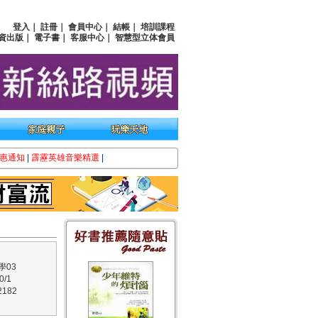
登入
｜
註冊
｜
會員中心
｜
結帳
｜
培訓課程
資出版
｜
電子書
｜
客服中心
｜
智慧型立体會員
惠通知
|
霹靂英雄音樂精選
|
學03
/1
182