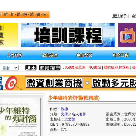
魔法弟子
｜
自
5050魔法眾籌
|
NG書城
|
國際級品牌課程
|
優
少年維特的煩惱(軟精裝)
作者：
歌德
分類：
文學
／
名人著作
叢書系列：世界文
出版社：
崇文館
出版日期：2000/10
ISBN：9789570446982
書籍編號：bu0022
頁數：271