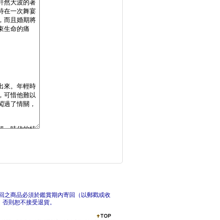
亞瑟王傳說解剖圖鑑
春琴
故事新編
銀河
回之商品必須於鑑賞期內寄回（以郵戳或收
，否則恕不接受退貨。