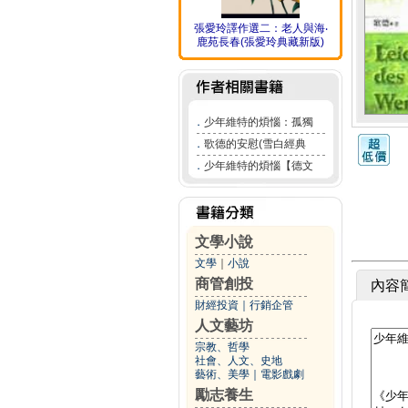
張愛玲譯作選二：老人與海‧
鹿苑長春(張愛玲典藏新版)
．
少年維特的煩惱：孤獨
．
歌德的安慰(雪白經典
．
少年維特的煩惱【德文
文學小說
文學
｜
小說
商管創投
內容
財經投資
｜
行銷企管
人文藝坊
宗教、哲學
社會、人文、史地
藝術、美學
｜
電影戲劇
勵志養生