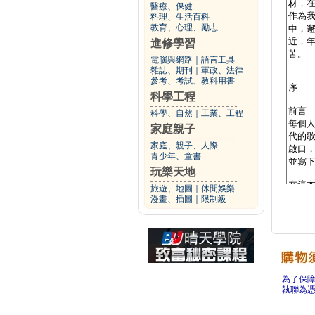
醫療、保健
料理、生活百科
教育、心理、勵志
進修學習
電腦與網路
｜
語言工具
雜誌、期刊
｜
軍政、法律
參考、考試、教科用書
科學工程
科學、自然
｜
工業、工程
家庭親子
家庭、親子、人際
青少年、童書
玩樂天地
旅遊、地圖
｜
休閒娛樂
漫畫、插圖
｜
限制級
為了保
執聯為憑