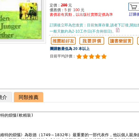
200
定價：
元
優惠價：
5
折
100
元
訂購
書價若有異動，以出版社實際定價為準
訂購後立即為您進貨：目前無庫存量,讀者下訂後,開始
一般天數約為2-10工作日(不含例假日)。
團購數最低為 20 本以上
目前平均評價：
簡介
同類推薦