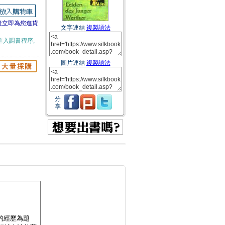
後立即為您進貨
文字連結
複製語法
進入調書程序,
圖片連結
複製語法
分
享