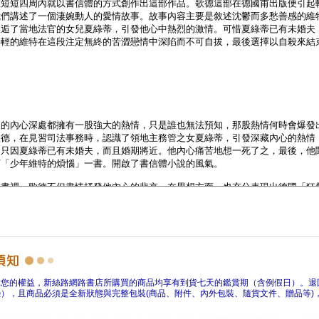
障您的權益，新絲路網路書店所購買的商品均享有到貨七天的鑑賞期（含例假日）。退
），且商品必須是全新狀態與完整包裝(商品、附件、內外包裝、隨貨文件、贈品等)